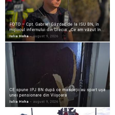
FOTO – Cpt. Gabriel Găzdac de la ISU BN, în
mijlocul infernului din Grecia: „Ce am văzut în...
Iulia Hoha
-
august 9, 2026
CE spune IPJ BN după ce mascații au spart ușa
unei pensionare din Viișoara
Iulia Hoha
-
august 9, 2026