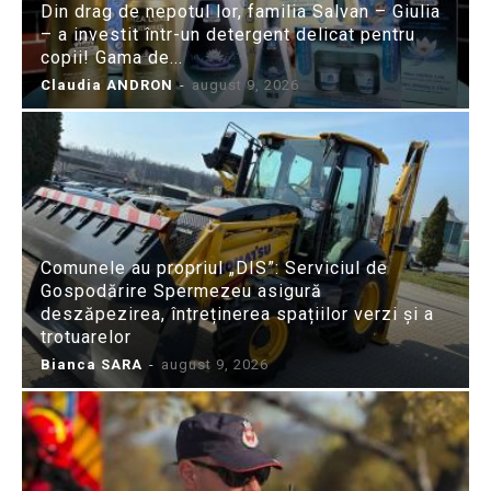
Din drag de nepotul lor, familia Salvan – Giulia
– a investit într-un detergent delicat pentru
copii! Gama de...
Claudia ANDRON
-
august 9, 2026
Comunele au propriul „DIS”: Serviciul de
Gospodărire Spermezeu asigură
deszăpezirea, întreținerea spațiilor verzi și a
trotuarelor
Bianca SARA
-
august 9, 2026