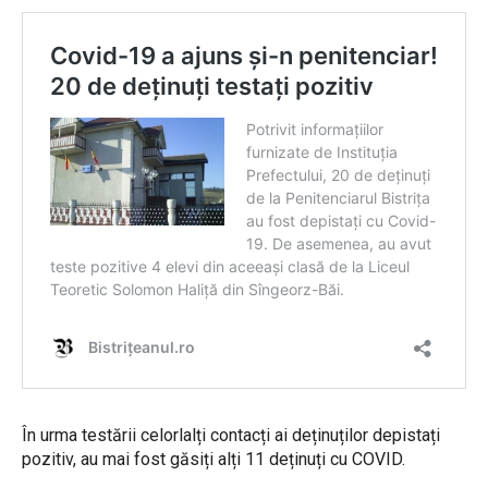
În urma testării celorlalți contacți ai deținuților depistați
pozitiv, au mai fost găsiți alți 11 deținuți cu COVID.