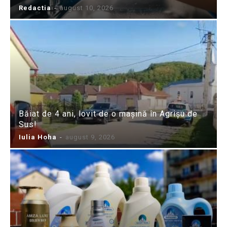
Redactia
-
august 10, 2026
Băiat de 4 ani, lovit de o mașină în Agrișu de
Sus!
Iulia Hoha
-
august 9, 2026