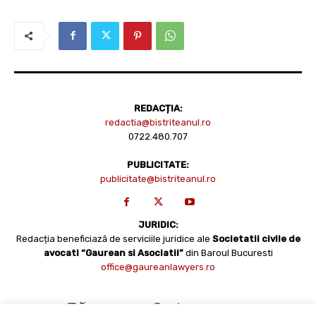
REDACȚIA:
redactia@bistriteanul.ro
0722.480.707
PUBLICITATE:
publicitate@bistriteanul.ro
JURIDIC:
Redacția beneficiază de serviciile juridice ale
Societatii civile de
avocati “Gaurean si Asociatii”
din Baroul Bucuresti
office@gaureanlawyers.ro