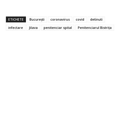
ETICHETE
București
coronavirus
covid
detinuti
infectare
Jilava
penitenciar spital
Penitenciarul Bistriţa