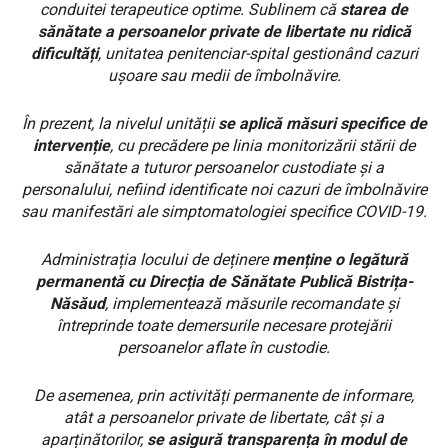
conduitei terapeutice optime. Sublinem că
starea de
sănătate a persoanelor private de libertate nu ridică
dificultăți
, unitatea penitenciar-spital gestionând cazuri
ușoare sau medii de îmbolnăvire.
În prezent, la nivelul unității
se aplică măsuri specifice de
intervenție
, cu precădere pe linia monitorizării stării de
sănătate a tuturor persoanelor custodiate și a
personalului, nefiind identificate noi cazuri de îmbolnăvire
sau manifestări ale simptomatologiei specifice COVID-19.
Administrația locului de deținere
menține o legătură
permanentă cu Direcția de Sănătate Publică Bistrița-
Năsăud
, implementează măsurile recomandate și
întreprinde toate demersurile necesare protejării
persoanelor aflate în custodie.
De asemenea, prin activități permanente de informare,
atât a persoanelor private de libertate, cât și a
aparținătorilor,
se asigură transparența în modul de