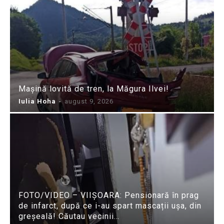
Mașină lovită de tren, la Măgura Ilvei!
Iulia Hoha
-
august 9, 2026
FOTO/VIDEO – VIIȘOARA: Pensionară în prag
de infarct, după ce i-au spart mascații ușa, din
greșeală! Căutau vecinii…