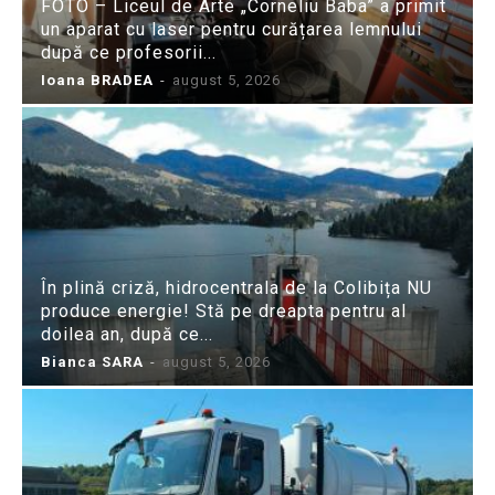
FOTO – Liceul de Arte „Corneliu Baba” a primit
un aparat cu laser pentru curățarea lemnului
după ce profesorii...
Ioana BRADEA
-
august 5, 2026
În plină criză, hidrocentrala de la Colibița NU
produce energie! Stă pe dreapta pentru al
doilea an, după ce...
Bianca SARA
-
august 5, 2026