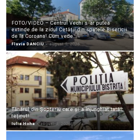
FOTO/VIDEO – Centrul Vechi s-ar putea
extinde de la zidul Cetății din spatele Bisericii
de la Coroana! Cum vede...
Flavia DANCIU
-
august 5, 2026
Tânărul din Șopteriu care și-a înjunghiat tatăl,
reținut!
Iulia Hoha
-
august 5, 2026