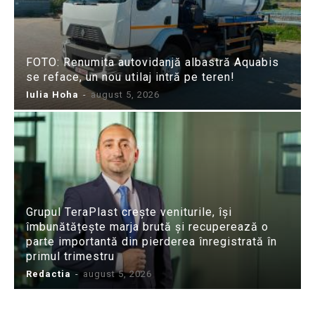
FOTO: Renumita autovidanjă albastră Aquabis
se reface, un nou utilaj intră pe teren!
Iulia Hoha
-
august 5, 2026
Grupul TeraPlast crește veniturile, își
îmbunătățește marja brută și recuperează o
parte importantă din pierderea înregistrată în
primul trimestru
Redactia
-
august 5, 2026