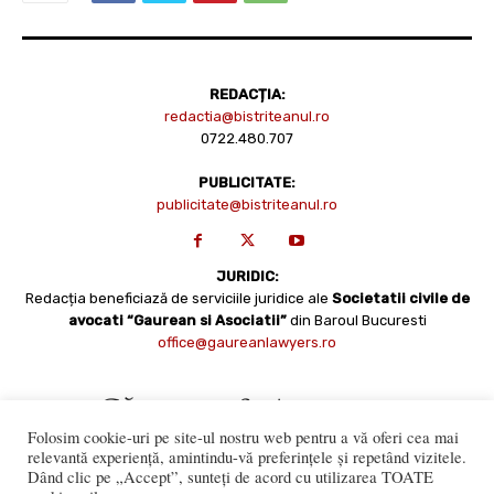
REDACȚIA:
redactia@bistriteanul.ro
0722.480.707
PUBLICITATE:
publicitate@bistriteanul.ro
JURIDIC:
Redacția beneficiază de serviciile juridice ale
Societatii civile de
avocati “Gaurean si Asociatii”
din Baroul Bucuresti
office@gaureanlawyers.ro
Folosim cookie-uri pe site-ul nostru web pentru a vă oferi cea mai
relevantă experiență, amintindu-vă preferințele și repetând vizitele.
Dând clic pe „Accept”, sunteți de acord cu utilizarea TOATE