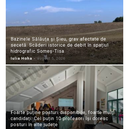
Bazinele Sălăuța și Șieu, grav afectate de
secetă: Scăderi istorice de debit în spațiul
hidrografic Someș-Tisa
Iulia Hoha
-
august 5, 2026
Foarte puține posturi disponibile, foarte mulți
candidați: Cel puțin 10 profesori își doresc
posturi în alte județe