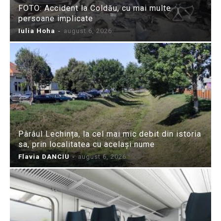
FOTO: Accident la Coldău, cu mai multe
persoane implicate
Iulia Hoha
-
august 6, 2026
Pârâul Lechința, la cel mai mic debit din istoria
sa, prin localitatea cu același nume
Flavia DANCIU
-
august 6, 2026