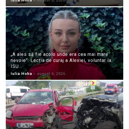
Iulia Hoha
-
august 6, 2026
„A ales să fie acolo unde era cea mai mare
nevoie”: Lecția de curaj a Alexiei, voluntar la
ISU...
Iulia Hoha
-
august 6, 2026