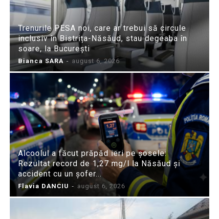
Trenurile PESA noi, care ar trebui să circule
inclusiv în Bistrița-Năsăud, stau degeaba în
soare, la București
Bianca SARA
-
august 6, 2026
Alcoolul a făcut prăpăd ieri pe șosele:
Rezultat record de 1,27 mg/l la Năsăud și
accident cu un șofer...
Flavia DANCIU
-
august 6, 2026