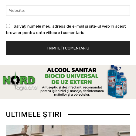
Web
Salvați numele meu, adresa de e-mail și site-ul web în acest
browser pentru data viitoare i comentariu.
ULTIMELE ȘTIRI