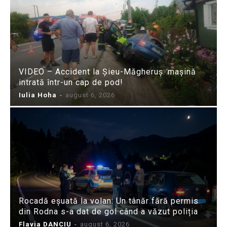
VIDEO – Accident la Șieu-Măgheruș: mașină
intrată într-un cap de pod!
Iulia Hoha
-
august 6, 2026
Rocadă eșuată la volan: Un tânăr fără permis
din Rodna s-a dat de gol când a văzut poliția
Flavia DANCIU
-
august 6, 2026