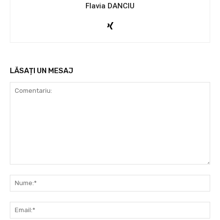
Flavia DANCIU
LĂSAȚI UN MESAJ
Comentariu:
Nu
Ema