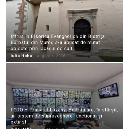
Intrus în Biserica Evanghelică din Bistrița:
Bărbatul din Mureș s-a apucat de mutat
obiecte prin lăcașul de cult
Iulia Hoha
-
august 6, 2026
FOTO – Primarul Lazany: Bistrița are, în sfârșit,
un sistem de supraveghere funcțional și
extins!