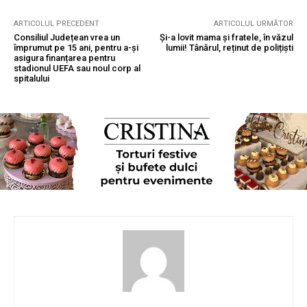
ARTICOLUL PRECEDENT
ARTICOLUL URMĂTOR
Consiliul Județean vrea un
Și-a lovit mama și fratele, în văzul
împrumut pe 15 ani, pentru a-și
lumii! Tânărul, reținut de polițiști
asigura finanțarea pentru
stadionul UEFA sau noul corp al
spitalului