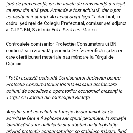
țară de proveniență, iar din actele de proveniență a reieșit
că erau din altă țară. Amenda a fost achitată, dar o pot
contesta în instanță. Au acest drept legal”
a declarat, în
cadrul ședinței de Colegiu Prefectural, comisar șef adjunct
al CJPC BN, Szidonia Erika Szakacs-Marton.
Controalele comisarilor Protecției Consumatorului BN
continuă și în această perioadă. Se fac verificări și la cei
care oferă bunuri materiale sau mâncare la Târgul de
Crăciun.
”
Tot în această perioadă Comisariatul Județean pentru
Protecția Consumatorilor Bistrița-Năsăud desfășoară
acțiuni de consiliere a operatorilor economici prezenți la
Târgul de Crăciun din municipiul Bistrița.
Aceștia sunt consiliați în funcție de domeniul lor de
activitate fără a fi aplicate sancțiuni pecuniare. În situația
identificării unor deficiențe sau abateri de la legislația
privind protecția consumatorilor, se stabilesc măsuri, fiind