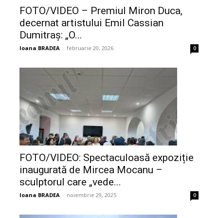
FOTO/VIDEO – Premiul Miron Duca,
decernat artistului Emil Cassian
Dumitraș: „O...
Ioana BRADEA
-
februarie 20, 2026
0
FOTO/VIDEO: Spectaculoasă expoziție
inaugurată de Mircea Mocanu –
sculptorul care „vede...
Ioana BRADEA
-
noiembrie 29, 2025
0