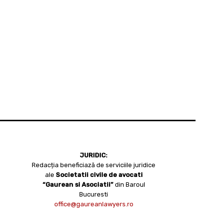
JURIDIC:
Redacția beneficiază de serviciile juridice
ale
Societatii civile de avocati
“Gaurean si Asociatii”
din Baroul
Bucuresti
office@gaureanlawyers.ro