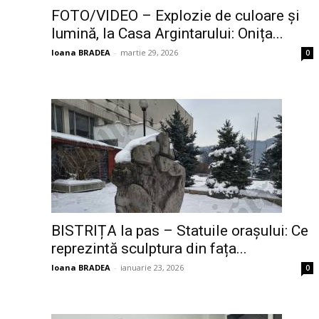
FOTO/VIDEO – Explozie de culoare și
lumină, la Casa Argintarului: Onița...
Ioana BRADEA
-
martie 29, 2026
0
BISTRIȚA la pas – Statuile orașului: Ce
reprezintă sculptura din fața...
Ioana BRADEA
-
ianuarie 23, 2026
0