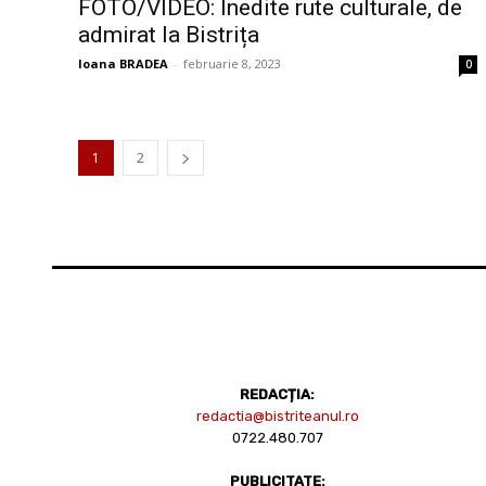
FOTO/VIDEO: Inedite rute culturale, de
admirat la Bistrița
Ioana BRADEA
-
februarie 8, 2023
0
1
2
REDACȚIA:
redactia@bistriteanul.ro
0722.480.707
PUBLICITATE: