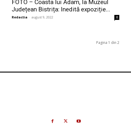
FOTO – Coasta lui Adam, la Muzeul
Județean Bistrița: Inedită expoziție...
Redactia
-
august 9, 2022
0
Pagina 1 din 2