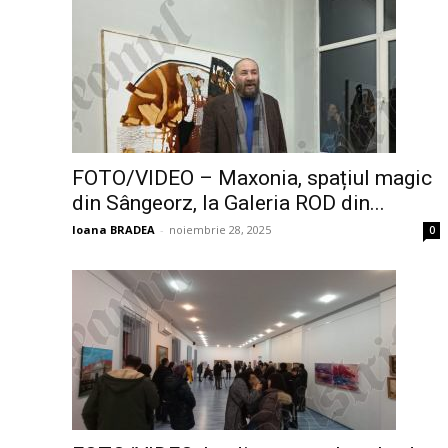
FOTO/VIDEO – Maxonia, spațiul magic
din Sângeorz, la Galeria ROD din...
Ioana BRADEA
-
noiembrie 28, 2025
0