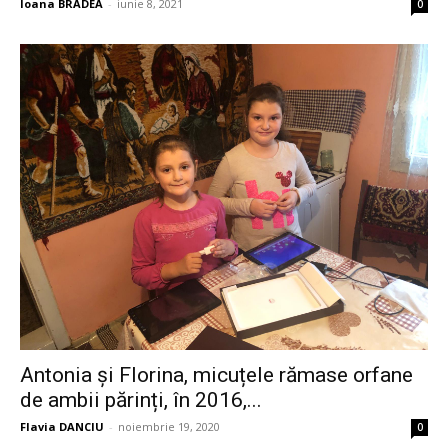
Ioana BRADEA
-
iunie 8, 2021
0
Antonia și Florina, micuțele rămase orfane
de ambii părinți, în 2016,...
Flavia DANCIU
-
noiembrie 19, 2020
0