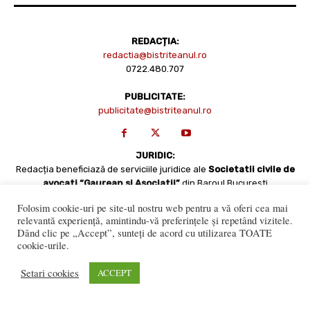
REDACȚIA:
redactia@bistriteanul.ro
0722.480.707
PUBLICITATE:
publicitate@bistriteanul.ro
JURIDIC:
Redacția beneficiază de serviciile juridice ale
Societatii civile de
avocati “Gaurean si Asociatii”
din Baroul Bucuresti
office@gaureanlawyers.ro
Folosim cookie-uri pe site-ul nostru web pentru a vă oferi cea mai
relevantă experiență, amintindu-vă preferințele și repetând vizitele.
Dând clic pe „Accept”, sunteți de acord cu utilizarea TOATE
cookie-urile.
Setari cookies
ACCEPT
Reproducerea totală sau parțială a materialelor este permisă