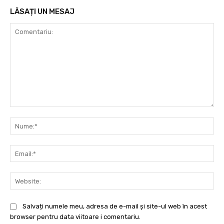
LĂSAȚI UN MESAJ
Comentariu:
Nu
Ema
Web
Salvați numele meu, adresa de e-mail și site-ul web în acest
browser pentru data viitoare i comentariu.