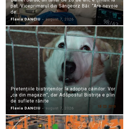
pat. Viceprimarul din Sângeorz Băi: ”Are nevoie
de...
Flavia DANCIU
-
august 7, 2026
Pretențiile bistrițenilor la adopția câinilor: Vor
„ca din magazin”, dar Adăpostul Bistrița e plin
de suflete rănite
Flavia DANCIU
-
august 7, 2026