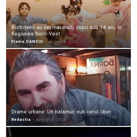
Bistrițenii au cei mai mulți copii sub 14 ani, în
Regiunea Nord-Vest
Flavia DANCIU
-
august 8, 2026
Drame urbane: Un balamuc sub cerul liber
Redactia
-
august 8, 2026