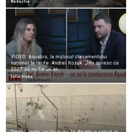
Redactia
-
august 8, 2026
VIDEO: Aquabis, la mijlocul clasamentului
național la tarife. Andrei Kozuk: „Îmi doresc ca
2027 să nu fie un an...
Iulia Hoha
-
august 8, 2026
Daniel Jarda, un tânăr de 26 de ani, e țintuit la