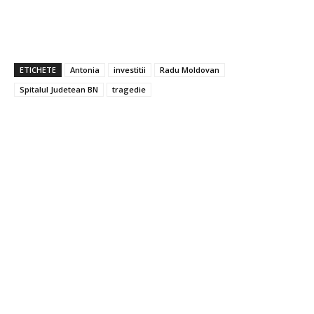
ETICHETE
Antonia
investitii
Radu Moldovan
Spitalul Judetean BN
tragedie