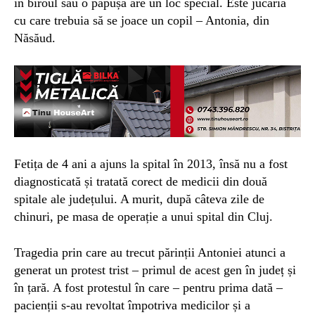
în biroul său o păpușă are un loc special. Este jucăria
cu care trebuia să se joace un copil – Antonia, din
Năsăud.
Fetița de 4 ani a ajuns la spital în 2013, însă nu a fost
diagnosticată și tratată corect de medicii din două
spitale ale județului. A murit, după câteva zile de
chinuri, pe masa de operație a unui spital din Cluj.
Tragedia prin care au trecut părinții Antoniei atunci a
generat un protest trist – primul de acest gen în județ și
în țară. A fost protestul în care – pentru prima dată –
pacienții s-au revoltat împotriva medicilor și a