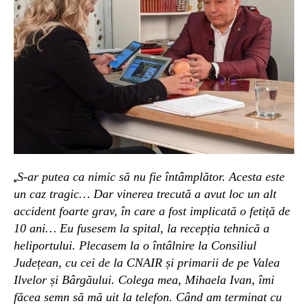
S-ar putea ca nimic să nu fie întâmplător. Acesta este
„
un caz tragic… Dar vinerea trecută a avut loc un alt
accident foarte grav, în care a fost implicată o fetiță de
10 ani… Eu fusesem la spital, la recepția tehnică a
heliportului. Plecasem la o întâlnire la Consiliul
Județean, cu cei de la CNAIR și primarii de pe Valea
Ilvelor și Bârgăului. Colega mea, Mihaela Ivan, îmi
făcea semn să mă uit la telefon. Când am terminat cu