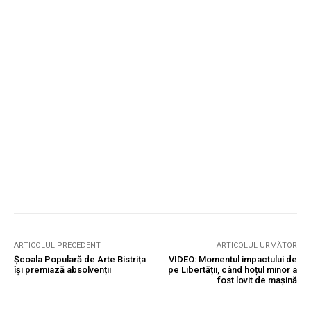
ARTICOLUL PRECEDENT
ARTICOLUL URMĂTOR
Școala Populară de Arte Bistrița
VIDEO: Momentul impactului de
își premiază absolvenții
pe Libertății, când hoțul minor a
fost lovit de mașină