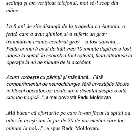
ședința și am verificat telefonul, mai să-l scap din
mână…
La 8 ani de zile distanță de la tragedia cu Antonia, o
fetiță care a avut ghinion și a suferit un grav
traumatism cranio-cerebral grav – a fost salvată…
Fetița ar mai fi avut de trăit vreo 10 minute după ce a fost
adusă la spital. În schimb a fost salvată, fiind introdusă în
operație la 40 de minute de la accident.
Acum vorbește cu părinții și mănâncă… Fără
compartimentul de neurochirurgie, fără investițiile făcute
în blocul operator, azi poate am fi discutat despre o altă
situație tragică…
”, a mai povestit Radu Moldovan.
Mă bucur că eforturile pe care le-am făcut la spital au
„
adus în acești ani în jur de 70 de noi medici care fac
minuni la noi…
”, a spus Radu Moldovan.