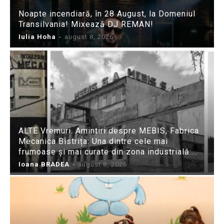
Noapte incendiară, în 28 August, la Domeniul
Transilvania! Mixează DJ REMAN!
Iulia Hoha
-
august 8, 2026
ALTE Vremuri. Amintiri despre MEBIS, Fabrica
Mecanica Bistrița: Una dintre cele mai
frumoase și mai curate din zona industrială:...
Ioana BRADEA
-
august 8, 2026