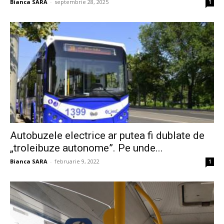
Bianca SARA
-
septembrie 28, 2025
1
Autobuzele electrice ar putea fi dublate de
„troleibuze autonome”. Pe unde...
Bianca SARA
-
februarie 9, 2022
1