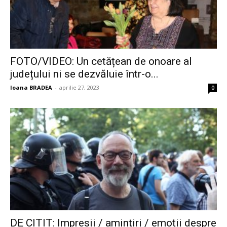
FOTO/VIDEO: Un cetățean de onoare al
județului ni se dezvăluie într-o...
Ioana BRADEA
-
aprilie 27, 2023
0
DE CITIT: Impresii / amintiri / emoții despre