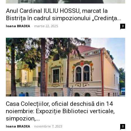
Anul Cardinal IULIU HOSSU, marcat la
Bistrița în cadrul simpozionului „Credinţa...
Ioana BRADEA
-
martie 22, 2025
0
Casa Colecțiilor, oficial deschisă din 14
noiembrie: Expoziție Biblioteci verticale,
simpozion,...
Ioana BRADEA
-
noiembrie 7, 2023
0