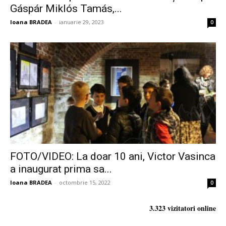
Gáspár Miklós Tamás,...
Ioana BRADEA
-
ianuarie 29, 2023
0
FOTO/VIDEO: La doar 10 ani, Victor Vasinca
a inaugurat prima sa...
Ioana BRADEA
-
octombrie 15, 2022
0
3.323 vizitatori online