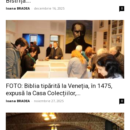
Bistrița:...
Ioana BRADEA
-
decembrie 16, 2025
0
FOTO: Biblia tipărită la Veneția, în 1475,
expusă la Casa Colecțiilor,...
Ioana BRADEA
-
noiembrie 27, 2025
0