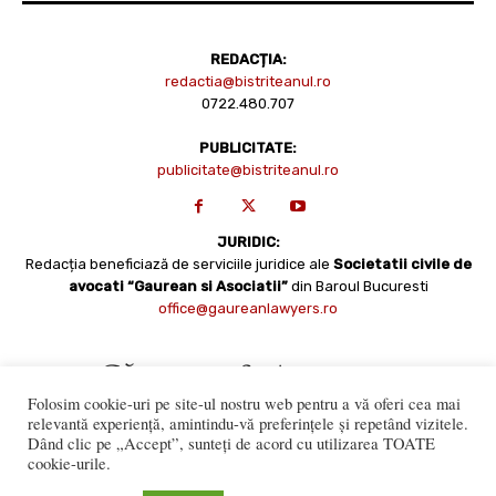
REDACȚIA:
redactia@bistriteanul.ro
0722.480.707
PUBLICITATE:
publicitate@bistriteanul.ro
JURIDIC:
Redacția beneficiază de serviciile juridice ale
Societatii civile de
avocati “Gaurean si Asociatii”
din Baroul Bucuresti
office@gaureanlawyers.ro
Folosim cookie-uri pe site-ul nostru web pentru a vă oferi cea mai
relevantă experiență, amintindu-vă preferințele și repetând vizitele.
Dând clic pe „Accept”, sunteți de acord cu utilizarea TOATE
cookie-urile.
Reproducerea totală sau parțială a materialelor este permisă