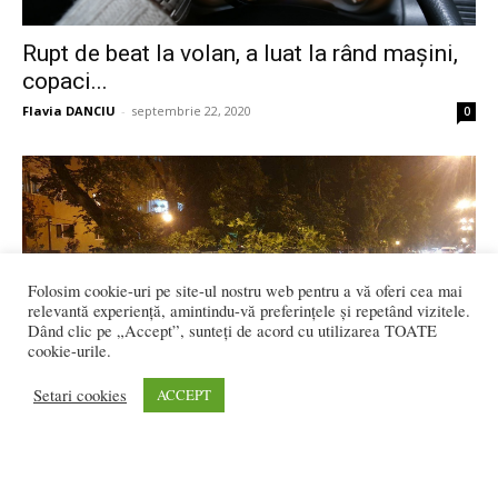
Rupt de beat la volan, a luat la rând mașini,
copaci...
Flavia DANCIU
-
septembrie 22, 2020
0
Folosim cookie-uri pe site-ul nostru web pentru a vă oferi cea mai
relevantă experiență, amintindu-vă preferințele și repetând vizitele.
Dând clic pe „Accept”, sunteți de acord cu utilizarea TOATE
cookie-urile.
Setari cookies
ACCEPT
FOTO: La un pas de tragedie! O creangă s-a
rupt din...
Redactia
-
iulie 29, 2020
0