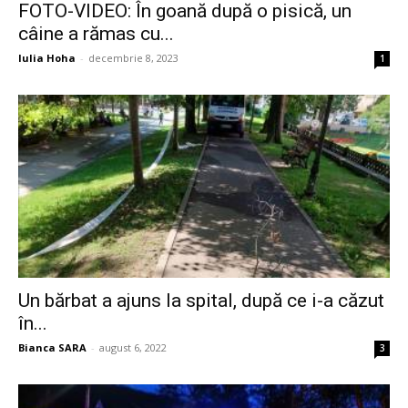
FOTO-VIDEO: În goană după o pisică, un
câine a rămas cu...
Iulia Hoha
-
decembrie 8, 2023
1
Un bărbat a ajuns la spital, după ce i-a căzut
în...
Bianca SARA
-
august 6, 2022
3