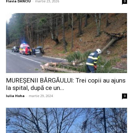
Flavia DANCIU
-
martie 23, 2026
0
MUREȘENII BÂRGĂULUI: Trei copii au ajuns
la spital, după ce un...
Iulia Hoha
-
martie 29, 2024
0