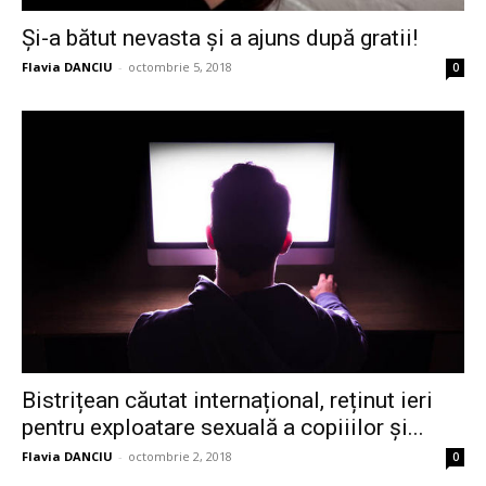
Și-a bătut nevasta și a ajuns după gratii!
Flavia DANCIU
-
octombrie 5, 2018
0
Bistrițean căutat internațional, reținut ieri
pentru exploatare sexuală a copiiilor și...
Flavia DANCIU
-
octombrie 2, 2018
0