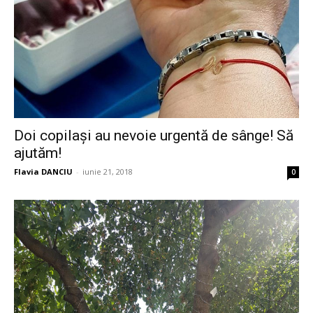
Doi copilași au nevoie urgentă de sânge! Să
ajutăm!
Flavia DANCIU
-
iunie 21, 2018
0