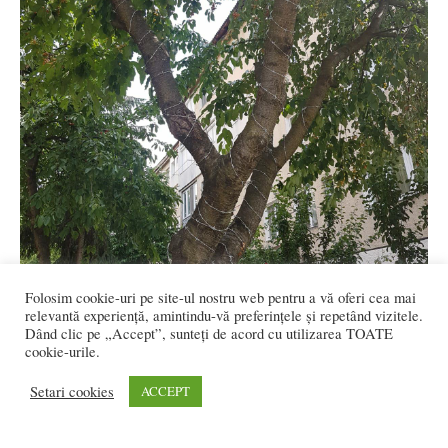
Folosim cookie-uri pe site-ul nostru web pentru a vă oferi cea mai
relevantă experiență, amintindu-vă preferințele și repetând vizitele.
Dând clic pe „Accept”, sunteți de acord cu utilizarea TOATE
cookie-urile.
Setari cookies
ACCEPT
SMINTEALĂ: Cireși înfășurați cu sârmă
ghimpată să nu poată mânca copiii...