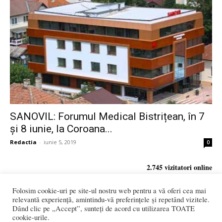
SANOVIL: Forumul Medical Bistrițean, în 7
și 8 iunie, la Coroana...
Redactia
-
iunie 5, 2019
0
2.745 vizitatori online
Folosim cookie-uri pe site-ul nostru web pentru a vă oferi cea mai
relevantă experiență, amintindu-vă preferințele și repetând vizitele.
Dând clic pe „Accept”, sunteți de acord cu utilizarea TOATE
REDACȚIA:
cookie-urile.
redactia@bistriteanul.ro