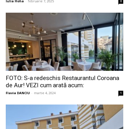
Iulia Hoha
-
februarie 7, 2025
0
FOTO: S-a redeschis Restaurantul Coroana
de Aur! VEZI cum arată acum:
Flavia DANCIU
-
martie 4, 2024
1