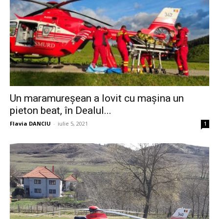
Un maramureșean a lovit cu mașina un
pieton beat, în Dealul...
Flavia DANCIU
-
iulie 5, 2021
1