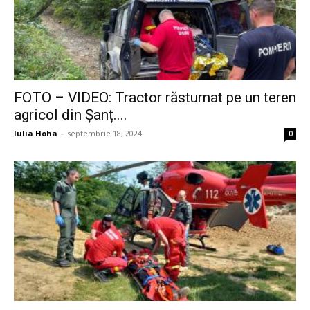
FOTO – VIDEO: Tractor răsturnat pe un teren
agricol din Șanț....
Iulia Hoha
-
septembrie 18, 2024
0