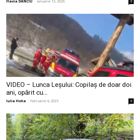
Flavia DANCIU
-
ianuarie 13, 2026
0
VIDEO – Lunca Leșului: Copilaș de doar doi
ani, opărit cu...
Iulia Hoha
-
februarie 6, 2025
0