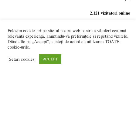
2.121 vizitatori online
Folosim cookie-uri pe site-ul nostru web pentru a vă oferi cea mai
relevantă experiență, amintindu-vă preferințele și repetând vizitele.
REDACȚIA:
Dând clic pe „Accept”, sunteți de acord cu utilizarea TOATE
redactia@bistriteanul.ro
cookie-urile.
0722.480.707
Setari cookies
ACCEPT
PUBLICITATE:
publicitate@bistriteanul.ro
JURIDIC:
Redacția beneficiază de serviciile juridice ale
Societatii civile de
avocati “Gaurean si Asociatii”
din Baroul Bucuresti
office@gaureanlawyers.ro