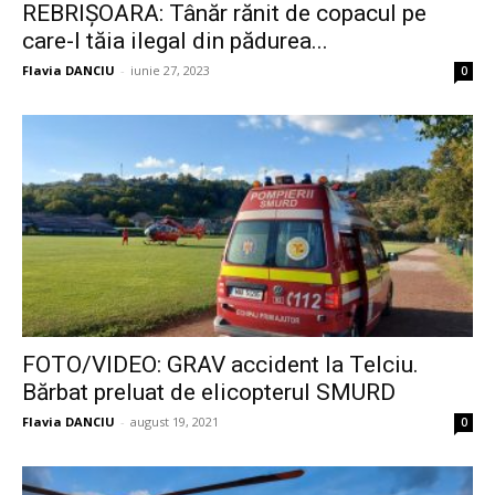
REBRIȘOARA: Tânăr rănit de copacul pe
care-l tăia ilegal din pădurea...
Flavia DANCIU
-
iunie 27, 2023
0
FOTO/VIDEO: GRAV accident la Telciu.
Bărbat preluat de elicopterul SMURD
Flavia DANCIU
-
august 19, 2021
0