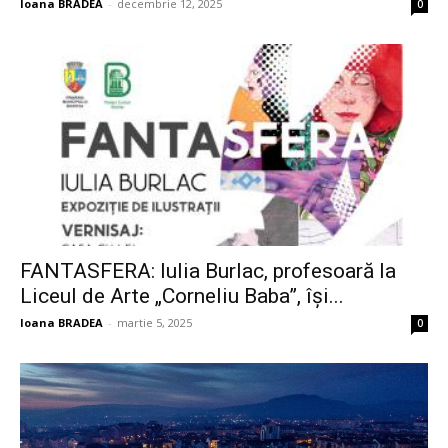
Ioana BRADEA
-
decembrie 12, 2025
0
FANTASFERA: Iulia Burlac, profesoară la
Liceul de Arte „Corneliu Baba”, își...
Ioana BRADEA
-
martie 5, 2025
0