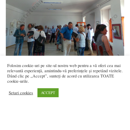
Folosim cookie-uri pe site-ul nostru web pentru a vă oferi cea mai
FOTO/VIDEO: Bistriţa, din nou
relevantă experiență, amintindu-vă preferințele și repetând vizitele.
surprinzătoare! Un act de curaj şi o...
Dând clic pe „Accept”, sunteți de acord cu utilizarea TOATE
cookie-urile.
Ioana BRADEA
-
iunie 21, 2019
0
Setari cookies
ACCEPT
1
2
2.608 vizitatori online