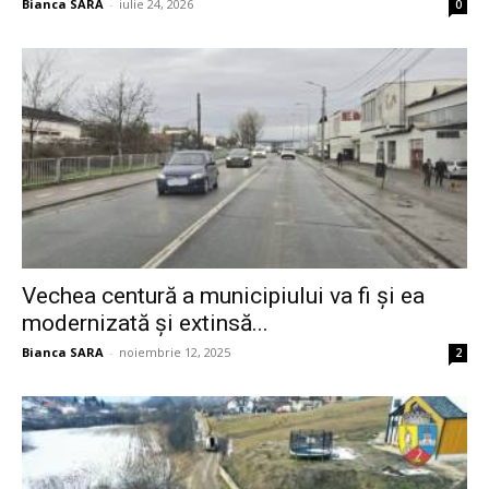
Bianca SARA
-
iulie 24, 2026
0
Vechea centură a municipiului va fi și ea
modernizată și extinsă...
Bianca SARA
-
noiembrie 12, 2025
2