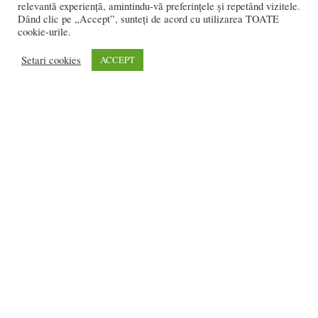
relevantă experiență, amintindu-vă preferințele și repetând vizitele.
Dând clic pe „Accept”, sunteți de acord cu utilizarea TOATE
cookie-urile.
Setari cookies
ACCEPT
FOTO: Cum se atrage personal medical la
Urgențe? Ridicând secția la...
Flavia DANCIU
-
martie 29, 2018
0
2.608 vizitatori online
REDACȚIA:
redactia@bistriteanul.ro
0722.480.707
PUBLICITATE:
publicitate@bistriteanul.ro