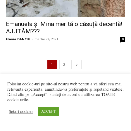
Emanuela și Mina merită o căsuță decentă!
AJUTĂM???
Flavia DANCIU
-
martie 24, 2021
0
1
2
3.565 vizitatori online
Folosim cookie-uri pe site-ul nostru web pentru a vă oferi cea mai
relevantă experiență, amintindu-vă preferințele și repetând vizitele.
Dând clic pe „Accept”, sunteți de acord cu utilizarea TOATE
cookie-urile.
REDACȚIA:
Setari cookies
ACCEPT
redactia@bistriteanul.ro
0722.480.707