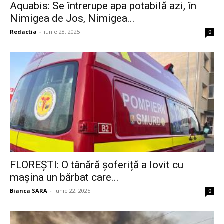
Aquabis: Se întrerupe apa potabilă azi, în
Nimigea de Jos, Nimigea...
Redactia
-
iunie 28, 2025
0
FLOREȘTI: O tânără șoferiță a lovit cu
mașina un bărbat care...
Bianca SARA
-
iunie 22, 2025
0