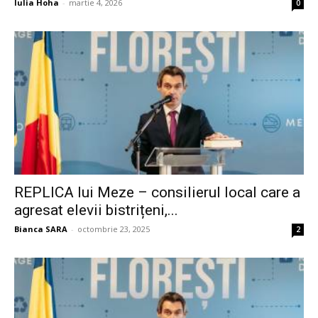
Iulia Hoha
-
martie 4, 2026
0
REPLICA lui Meze – consilierul local care a
agresat elevii bistrițeni,...
Bianca SARA
-
octombrie 23, 2025
2