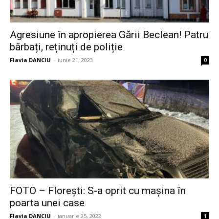
Agresiune în apropierea Gării Beclean! Patru
bărbați, reținuți de poliție
Flavia DANCIU
-
iunie 21, 2023
0
FOTO – Florești: S-a oprit cu mașina în
poarta unei case
Flavia DANCIU
-
ianuarie 25, 2022
1