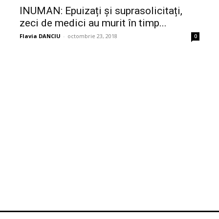
INUMAN: Epuizați și suprasolicitați,
zeci de medici au murit în timp...
Flavia DANCIU
-
octombrie 23, 2018
0