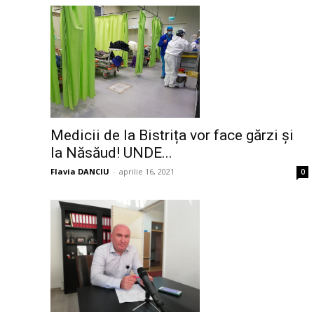
Medicii de la Bistrița vor face gărzi și
la Năsăud! UNDE...
Flavia DANCIU
-
aprilie 16, 2021
0