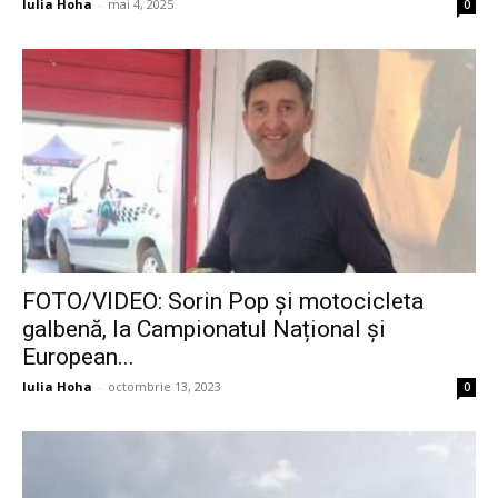
Iulia Hoha
-
mai 4, 2025
0
FOTO/VIDEO: Sorin Pop și motocicleta
galbenă, la Campionatul Național și
European...
Iulia Hoha
-
octombrie 13, 2023
0