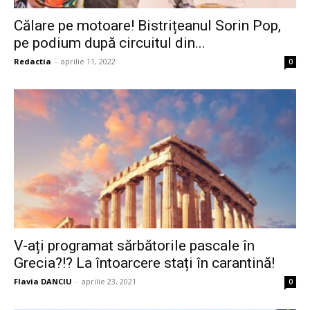
Călare pe motoare! Bistrițeanul Sorin Pop,
pe podium după circuitul din...
Redactia
-
aprilie 11, 2022
0
V-ați programat sărbătorile pascale în
Grecia?!? La întoarcere stați în carantină!
Flavia DANCIU
-
aprilie 23, 2021
0