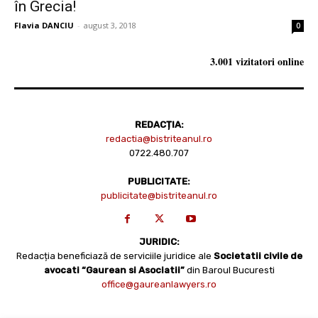
în Grecia!
Flavia DANCIU
-
august 3, 2018
0
3.001 vizitatori online
REDACȚIA:
redactia@bistriteanul.ro
0722.480.707
PUBLICITATE:
publicitate@bistriteanul.ro
JURIDIC:
Redacția beneficiază de serviciile juridice ale
Societatii civile de
avocati “Gaurean si Asociatii”
din Baroul Bucuresti
office@gaureanlawyers.ro