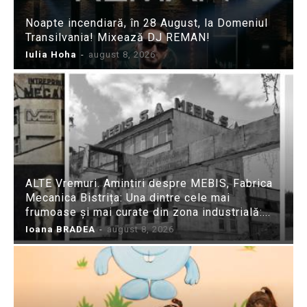
Noapte incendiară, în 28 August, la Domeniul
Transilvania! Mixează DJ REMAN!
Iulia Hoha
-
august 8, 2026
ALTE Vremuri. Amintiri despre MEBIS, Fabrica
Mecanica Bistrița: Una dintre cele mai
frumoase și mai curate din zona industrială:...
Ioana BRADEA
-
august 8, 2026