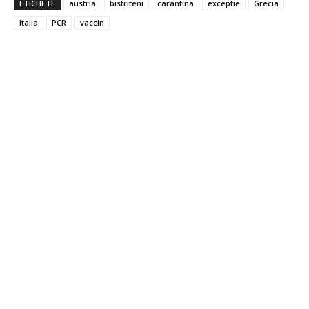
ETICHETE
austria
bistriteni
carantina
exceptie
Grecia
Italia
PCR
vaccin