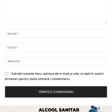
Comentariu:
Nu
Ema
Web
Salvați numele meu, adresa de e-mail și site-ul web în acest
browser pentru data viitoare i comentariu.