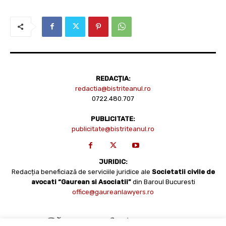
REDACȚIA:
redactia@bistriteanul.ro
0722.480.707
PUBLICITATE:
publicitate@bistriteanul.ro
JURIDIC:
Redacția beneficiază de serviciile juridice ale
Societatii civile de
avocati “Gaurean si Asociatii”
din Baroul Bucuresti
office@gaureanlawyers.ro