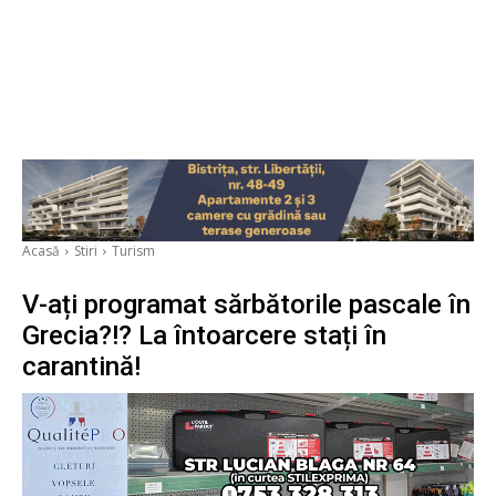
Acasă
Stiri
Turism
V-ați programat sărbătorile pascale în
Grecia?!? La întoarcere stați în
carantină!