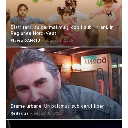
Bistrițenii au cei mai mulți copii sub 14 ani, în
Regiunea Nord-Vest
Flavia DANCIU
-
august 8, 2026
Drame urbane: Un balamuc sub cerul liber
Redactia
-
august 8, 2026