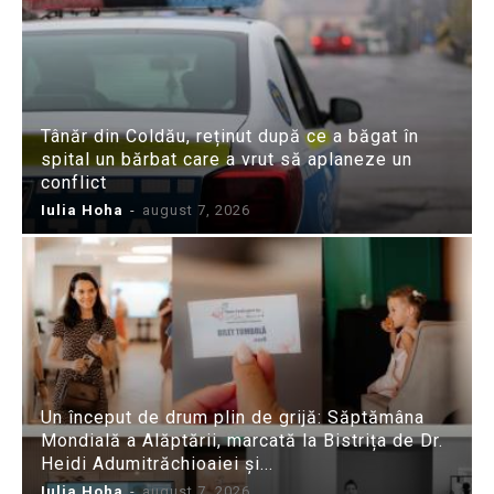
Tânăr din Coldău, reținut după ce a băgat în
spital un bărbat care a vrut să aplaneze un
conflict
Iulia Hoha
-
august 7, 2026
Un început de drum plin de grijă: Săptămâna
Mondială a Alăptării, marcată la Bistrița de Dr.
Heidi Adumitrăchioaiei și...
Iulia Hoha
-
august 7, 2026