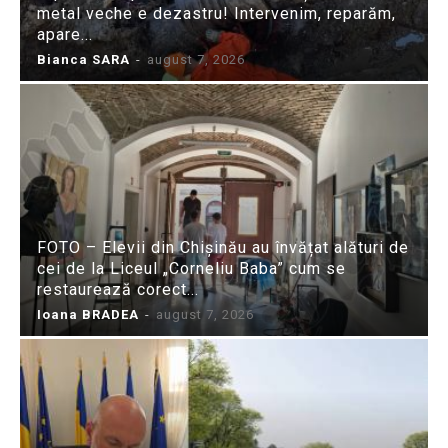
metal veche e dezastru! Intervenim, reparăm,
apare...
Bianca SARA
-
august 7, 2026
FOTO – Elevii din Chișinău au învățat alături de
cei de la Liceul „Corneliu Baba” cum se
restaurează corect...
Ioana BRADEA
-
august 7, 2026