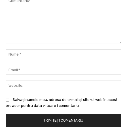
Comentariu:
Nu
Ema
Web
Salvați numele meu, adresa de e-mail și site-ul web în acest
browser pentru data viitoare i comentariu.