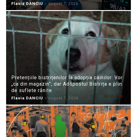
Flavia DANCIU
-
august 7, 2026
Pretențiile bistrițenilor la adopția câinilor: Vor
„ca din magazin”, dar Adăpostul Bistrița e plin
de suflete rănite
Flavia DANCIU
-
august 7, 2026