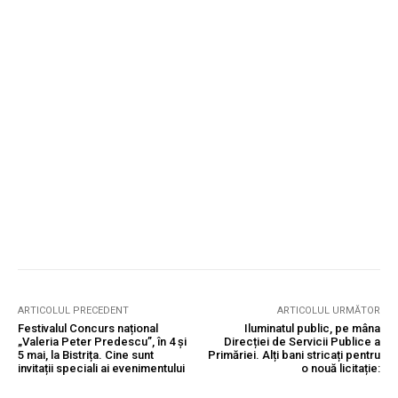
ARTICOLUL PRECEDENT
ARTICOLUL URMĂTOR
Festivalul Concurs național
Iluminatul public, pe mâna
„Valeria Peter Predescu”, în 4 și
Direcției de Servicii Publice a
5 mai, la Bistrița. Cine sunt
Primăriei. Alți bani stricați pentru
invitații speciali ai evenimentului
o nouă licitație: