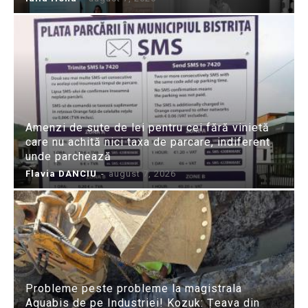
Amenzi de sute de lei pentru cei fără vinietă
care nu achită nici taxa de parcare, indiferent
unde parchează
Flavia DANCIU
-
august 7, 2026
Probleme peste probleme la magistrala
Aquabis de pe Industriei! Kozuk: Țeava din