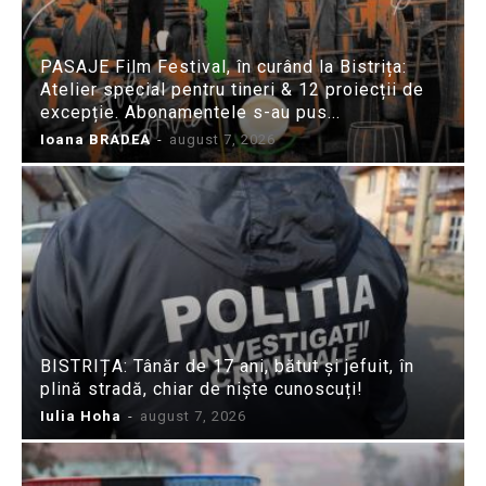
PASAJE Film Festival, în curând la Bistrița:
Atelier special pentru tineri & 12 proiecții de
excepție. Abonamentele s-au pus...
Ioana BRADEA
-
august 7, 2026
BISTRIȚA: Tânăr de 17 ani, bătut și jefuit, în
plină stradă, chiar de niște cunoscuți!
Iulia Hoha
-
august 7, 2026