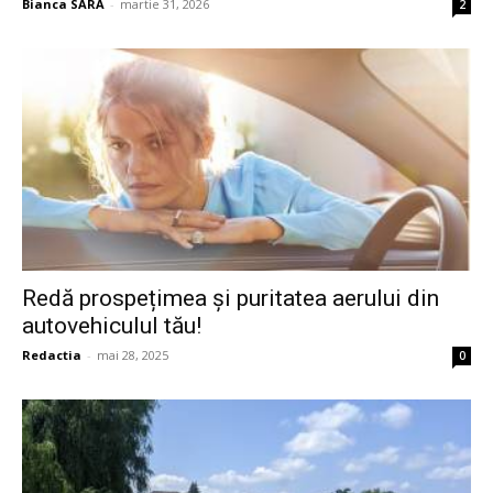
Bianca SARA
-
martie 31, 2026
2
Redă prospețimea și puritatea aerului din
autovehiculul tău!
Redactia
-
mai 28, 2025
0