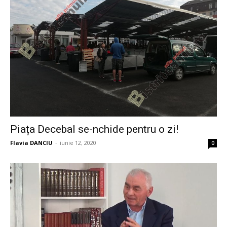
Piața Decebal se-nchide pentru o zi!
Flavia DANCIU
-
iunie 12, 2020
0