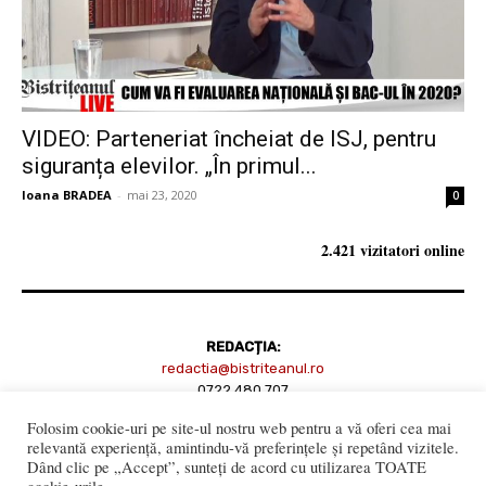
VIDEO: Parteneriat încheiat de ISJ, pentru
siguranța elevilor. „În primul...
Ioana BRADEA
-
mai 23, 2020
0
2.421 vizitatori online
REDACȚIA:
redactia@bistriteanul.ro
0722.480.707
Folosim cookie-uri pe site-ul nostru web pentru a vă oferi cea mai
PUBLICITATE:
relevantă experiență, amintindu-vă preferințele și repetând vizitele.
publicitate@bistriteanul.ro
Dând clic pe „Accept”, sunteți de acord cu utilizarea TOATE