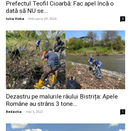
Prefectul Teofil Cioarbă: Fac apel încă o
dată să NU se...
Iulia Hoha
-
februarie 29, 2024
0
Dezastru pe malurile râului Bistrița: Apele
Române au strâns 3 tone...
Redactia
-
mai 5, 2022
1