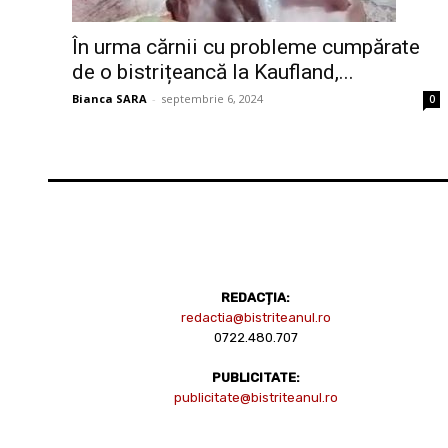
În urma cărnii cu probleme cumpărate
de o bistrițeancă la Kaufland,...
Bianca SARA
-
septembrie 6, 2024
0
REDACȚIA:
redactia@bistriteanul.ro
0722.480.707
PUBLICITATE:
publicitate@bistriteanul.ro