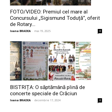
FOTO/VIDEO: Premiul cel mare al
Concursului „Sigismund Toduță”, oferit
de Rotary...
Ioana BRADEA
-
mai 19, 2025
0
BISTRIȚA: O săptămână plină de
concerte speciale de Crăciun
Ioana BRADEA
-
decembrie 17, 2024
0