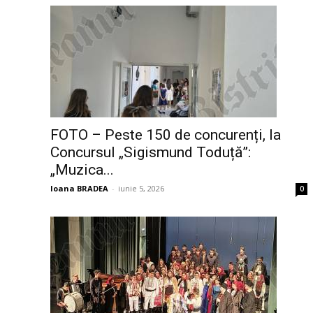
FOTO – Peste 150 de concurenți, la
Concursul „Sigismund Toduță”:
„Muzica...
Ioana BRADEA
-
iunie 5, 2026
0