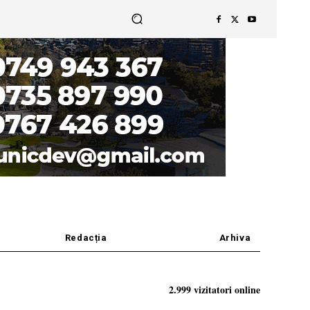
Redacția
Arhiva
2.999 vizitatori online