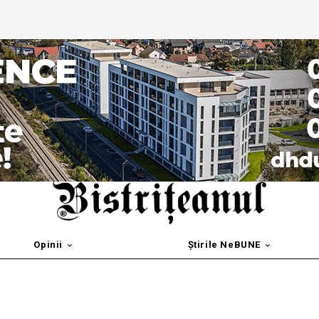
Opinii
Știrile NeBUNE