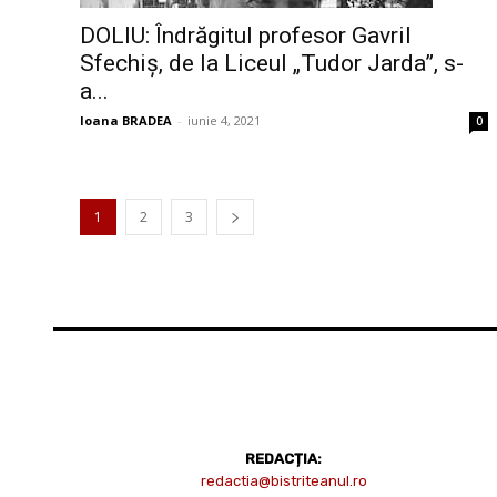
DOLIU: Îndrăgitul profesor Gavril
Sfechiș, de la Liceul „Tudor Jarda”, s-
a...
Ioana BRADEA
-
iunie 4, 2021
0
1
2
3
REDACȚIA:
redactia@bistriteanul.ro