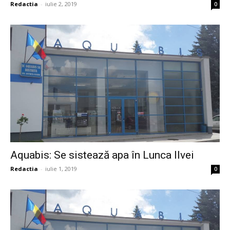
Redactia
-
iulie 2, 2019
0
Aquabis: Se sistează apa în Lunca Ilvei
Redactia
-
iulie 1, 2019
0