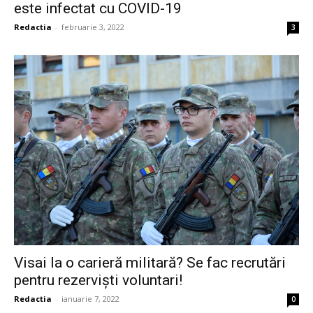
este infectat cu COVID-19
Redactia
-
februarie 3, 2022
3
Visai la o carieră militară? Se fac recrutări
pentru rezerviști voluntari!
Redactia
-
ianuarie 7, 2022
0