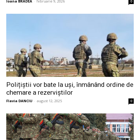
Ioana BRADEA
-
februarie 9, 2026
0
Polițiștii vor bate la uși, înmânând ordine de
chemare a rezerviștilor
Flavia DANCIU
-
august 12, 2025
0