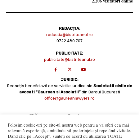
2.206 vizitatori online
REDACȚIA:
redactia@bistriteanul.ro
0722.480.707
PUBLICITATE:
publicitate@bistriteanul.ro
JURIDIC:
Redacția beneficiază de serviciile juridice ale
Societatii civile de
avocati “Gaurean si Asociatii”
din Baroul Bucuresti
office@gaureanlawyers.ro
Folosim cookie-uri pe site-ul nostru web pentru a vă oferi cea mai
relevantă experiență, amintindu-vă preferințele și repetând vizitele.
Dând clic pe „Accept”, sunteți de acord cu utilizarea TOATE