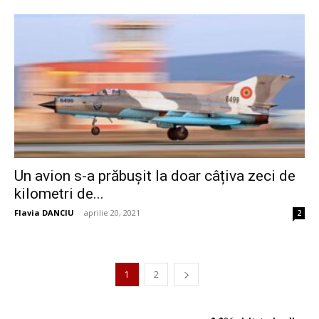
Un avion s-a prăbușit la doar câțiva zeci de
kilometri de...
Flavia DANCIU
-
aprilie 20, 2021
2
1
2