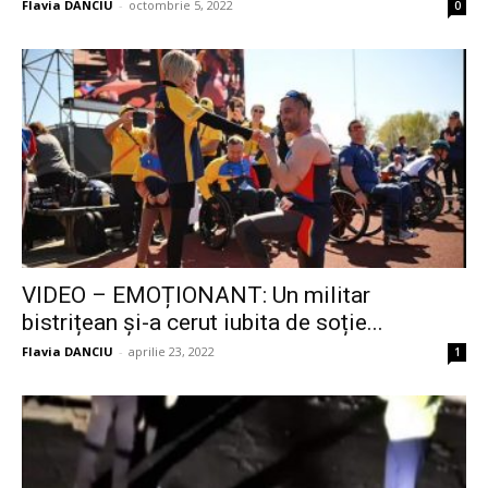
Flavia DANCIU
-
octombrie 5, 2022
0
VIDEO – EMOȚIONANT: Un militar
bistrițean și-a cerut iubita de soție...
Flavia DANCIU
-
aprilie 23, 2022
1