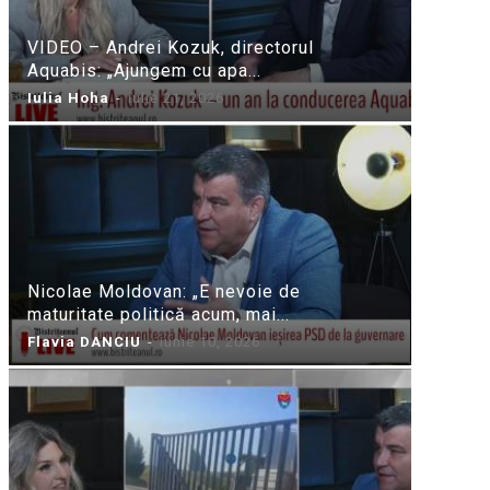
VIDEO – Andrei Kozuk, directorul
Aquabis: „Ajungem cu apa...
Iulia Hoha
-
iulie 21, 2026
Nicolae Moldovan: „E nevoie de
maturitate politică acum, mai...
Flavia DANCIU
-
iunie 10, 2026