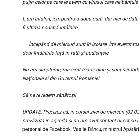
puțin celor pe care le avem cu virusul care ne bântuie 
L-am întâlnit, ieri, pentru a doua oară, dar nici de d
fi ultima noastră întâlnire.
Începând de miercuri sunt în izolare. Îmi exercit to
doar întâlnirile față în față și audiențele.
Nu am simptome, mă simt foarte bine și sunt nerăbdăto
Naționale și din Guvernul României.
Să ne revedem sănătoși!
UPDATE: Precizez că, în cursul zilei de miercuri (02.02
prevăzută în agendă și nu am avut contact direct cu n
personal de Facebook, Vasile Dâncu, ministrul Apărări