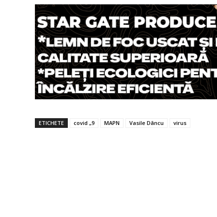
ETICHETE
covid „9
MAPN
Vasile Dâncu
virus