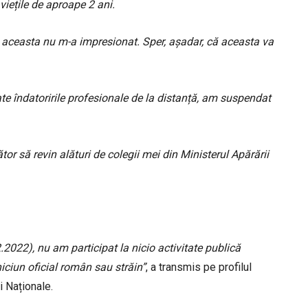
viețile de aproape 2 ani.
ata aceasta nu m-a impresionat. Sper, așadar, că aceasta va
ate îndatoririle profesionale de la distanță, am suspendat
r să revin alături de colegii mei din Ministerul Apărării
.2022), nu am participat la nicio activitate publică
iciun oficial român sau străin”
, a transmis pe profilul
i Naționale.