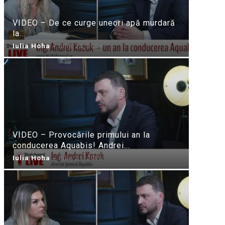
VIDEO – De ce curge uneori apă murdară
la...
Iulia Hoha
-
iulie 24, 2026
VIDEO – Provocările primului an la
conducerea Aquabis! Andrei...
Iulia Hoha
-
iulie 21, 2026