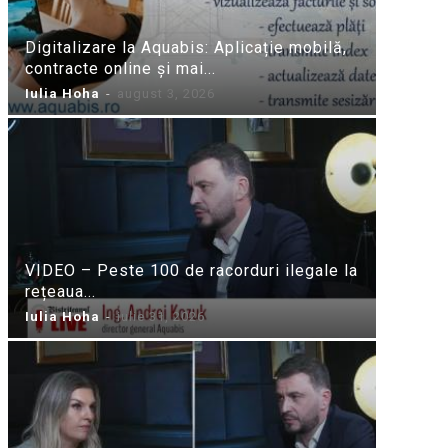
Digitalizare la Aquabis: Aplicație mobilă,
contracte online și mai...
Iulia Hoha
-
august 3, 2026
VIDEO – Peste 100 de racorduri ilegale la
rețeaua...
Iulia Hoha
-
iulie 31, 2026