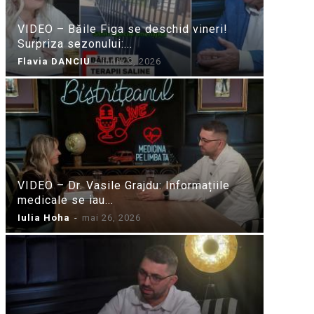
VIDEO – Băile Figa se deschid vineri!
Surpriza sezonului:...
Flavia DANCIU
-
iunie 9, 2026
VIDEO – Dr. Vasile Grajdu: Informațiile
medicale se iau...
Iulia Hoha
-
mai 26, 2026