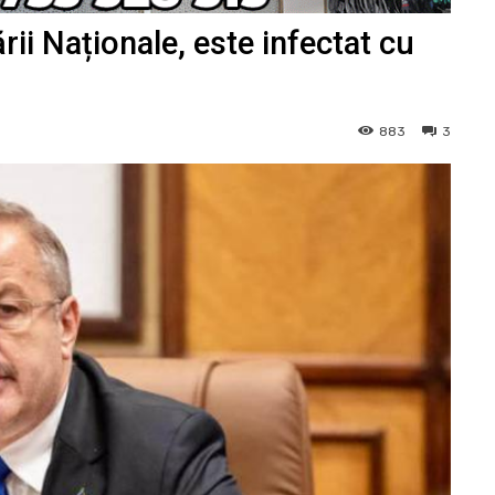
ii Naționale, este infectat cu
883
3