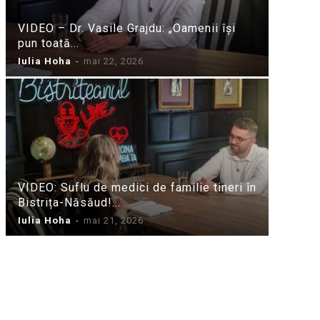
VIDEO – Dr. Vasile Grajdu: „Oamenii își
pun toată...
Iulia Hoha
-
mai 22, 2026
VIDEO: Suflu de medici de familie tineri în
Bistrița-Năsăud!...
Iulia Hoha
-
mai 21, 2026