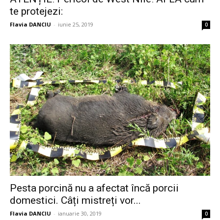
te protejezi:
Flavia DANCIU
-
iunie 25, 2019
0
Pesta porcină nu a afectat încă porcii
domestici. Câți mistreți vor...
Flavia DANCIU
-
ianuarie 30, 2019
0