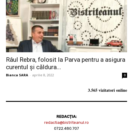
Râul Rebra, folosit la Parva pentru a asigura
curentul și căldura...
Bianca SARA
-
aprilie 8, 2022
0
3.565 vizitatori online
REDACȚIA:
redactia@bistriteanul.ro
0722.480.707