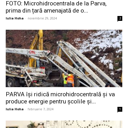
FOTO: Microhidrocentrala de la Parva,
prima din țară amenajată de o...
Iulia Hoha
-
noiembrie 29, 2024
2
PARVA își ridică microhidrocentrală și va
produce energie pentru școlile și...
Iulia Hoha
-
februarie 7, 2024
1