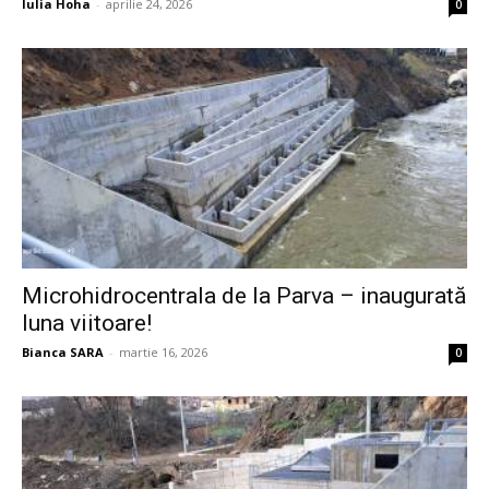
Iulia Hoha
-
aprilie 24, 2026
0
Microhidrocentrala de la Parva – inaugurată
luna viitoare!
Bianca SARA
-
martie 16, 2026
0