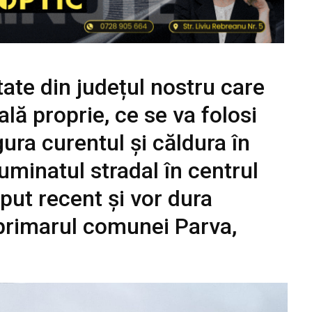
tate din județul nostru care
lă proprie, ce se va folosi
ura curentul și căldura în
iluminatul stradal în centrul
put recent și vor dura
primarul comunei Parva,