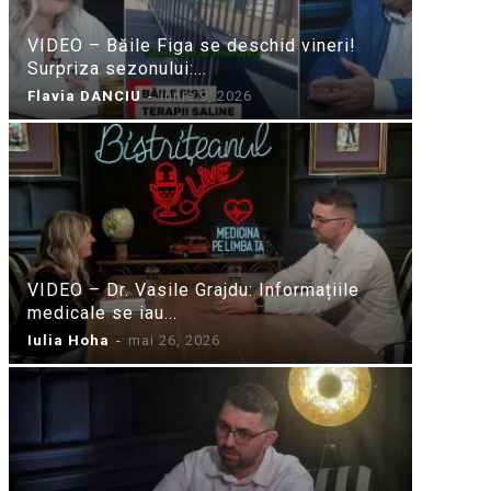
VIDEO – Băile Figa se deschid vineri!
Surpriza sezonului:...
Flavia DANCIU
-
iunie 9, 2026
VIDEO – Dr. Vasile Grajdu: Informațiile
medicale se iau...
Iulia Hoha
-
mai 26, 2026