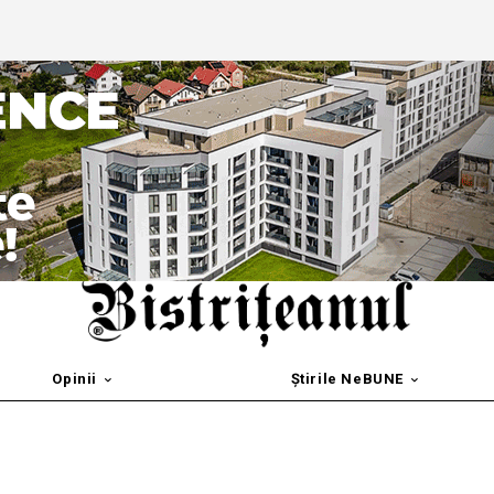
Opinii
Știrile NeBUNE