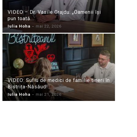
VIDEO – Dr. Vasile Grajdu: „Oamenii își
pun toată...
Iulia Hoha
-
mai 22, 2026
VIDEO: Suflu de medici de familie tineri în
Bistrița-Năsăud!...
Iulia Hoha
-
mai 21, 2026