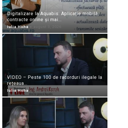
Digitalizare la Aquabis: Aplicație mobilă,
contracte online și mai...
Iulia Hoha
-
august 3, 2026
VIDEO – Peste 100 de racorduri ilegale la
rețeaua...
Iulia Hoha
-
iulie 31, 2026