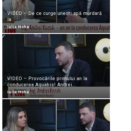
VIDEO – De ce curge uneori apă murdară
la...
Iulia Hoha
-
iulie 24, 2026
VIDEO – Provocările primului an la
conducerea Aquabis! Andrei...
Iulia Hoha
-
iulie 21, 2026