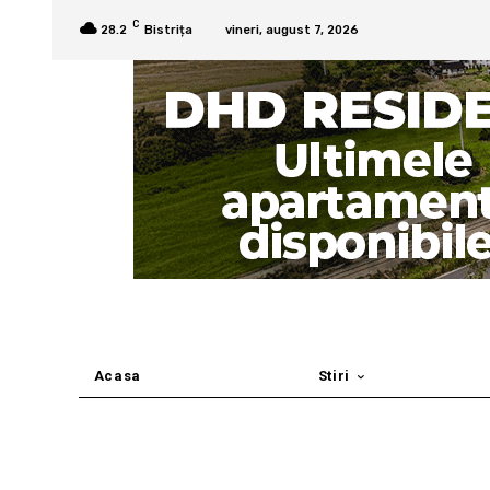
C
28.2
Bistrița
vineri, august 7, 2026
Acasa
Stiri