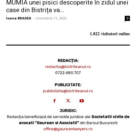
MUMIA unei pisici descoperite în zidul unei
case din Bistrița va...
Ioana BRADEA
-
octombrie 11, 2020
0
1.822 vizitatori online
REDACȚIA:
redactia@bistriteanul.ro
0722.480.707
PUBLICITATE:
publicitate@bistriteanul.ro
JURIDIC:
Redacția beneficiază de serviciile juridice ale
Societatii civile de
avocati “Gaurean si Asociatii”
din Baroul Bucuresti
office@gaureanlawyers.ro