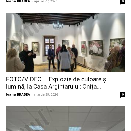
Ioana BRADEA
-
aprilie 27, 2026
0
FOTO/VIDEO – Explozie de culoare și
lumină, la Casa Argintarului: Onița...
Ioana BRADEA
-
martie 29, 2026
0