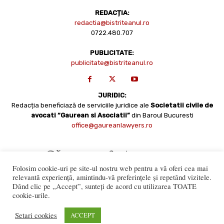
REDACȚIA:
redactia@bistriteanul.ro
0722.480.707
PUBLICITATE:
publicitate@bistriteanul.ro
JURIDIC:
Redacția beneficiază de serviciile juridice ale
Societatii civile de
avocati “Gaurean si Asociatii”
din Baroul Bucuresti
office@gaureanlawyers.ro
Folosim cookie-uri pe site-ul nostru web pentru a vă oferi cea mai
relevantă experiență, amintindu-vă preferințele și repetând vizitele.
Dând clic pe „Accept”, sunteți de acord cu utilizarea TOATE
cookie-urile.
Reproducerea totală sau parțială a materialelor este permisă
numai cu acordul expres al Bistriteanul.Ro. © Copyright 2008 -
Setari cookies
ACCEPT
2021 Bistrițeanul.ro