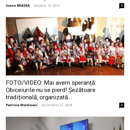
Ioana BRADEA
-
ianuarie 15, 2025
0
FOTO/VIDEO: Mai avem speranță:
Obiceiurile nu se pierd! Șezătoare
tradițională, organizată...
Patrisia Moldovan
-
decembrie 21, 2024
0