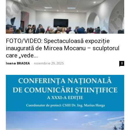
FOTO/VIDEO: Spectaculoasă expoziție
inaugurată de Mircea Mocanu – sculptorul
care „vede...
Ioana BRADEA
-
noiembrie 29, 2025
0