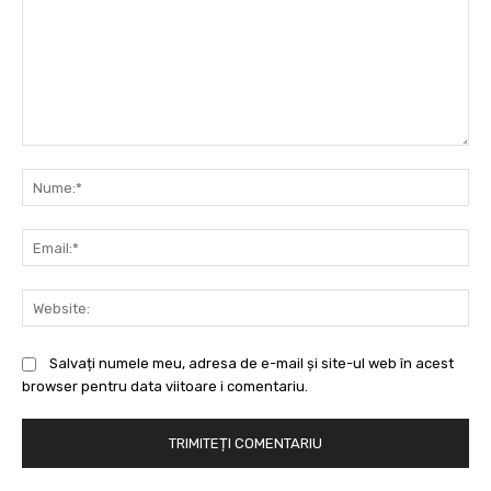
Comentariu:
Nu
Ema
Web
Salvați numele meu, adresa de e-mail și site-ul web în acest
browser pentru data viitoare i comentariu.