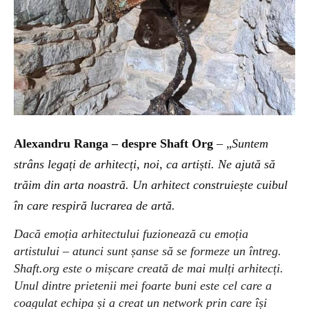
A
lexandru Ranga – despre Shaft Org
– „
Suntem
strâns legați de arhitecți, noi, ca artiști. Ne ajută să
trăim din arta noastră. Un arhitect construiește cuibul
în care respiră
lucrarea de
art
ă
.
Dacă emoția arhitectului fuzionează cu emoția
artistului – atunci sunt șanse să se formeze un întreg.
Shaft.org este o mișcare creată de mai mulți arhitecți.
Unul dintre prietenii mei foarte buni este cel care a
coagulat echipa și a creat un network prin care își