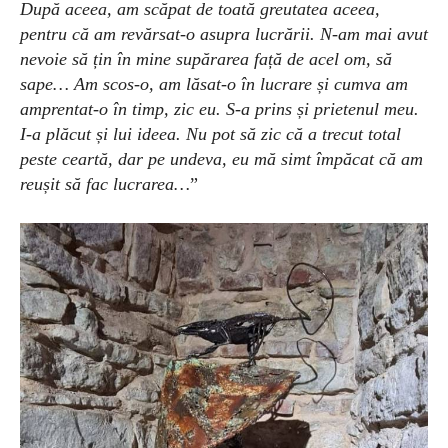
După aceea, am scăpat de toată greutatea aceea,
pentru că a
m
revărsat-o asupra lucrării. N-am mai avut
nevoie să țin în mine supărarea față de acel om, să
sape…
A
m scos-o, am lăsat-o în lucrare și cumva am
amprentat-o în timp, zic eu. S-a prins
și prietenul meu.
I
-a plăcut și lui ideea. Nu pot să zic că a trecut total
peste ceartă, dar pe undeva, eu mă simt împăcat că am
reușit să fac
lucrare
a…
”