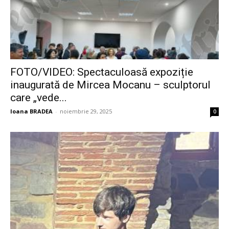
FOTO/VIDEO: Spectaculoasă expoziție
inaugurată de Mircea Mocanu – sculptorul
care „vede...
Ioana BRADEA
-
noiembrie 29, 2025
0