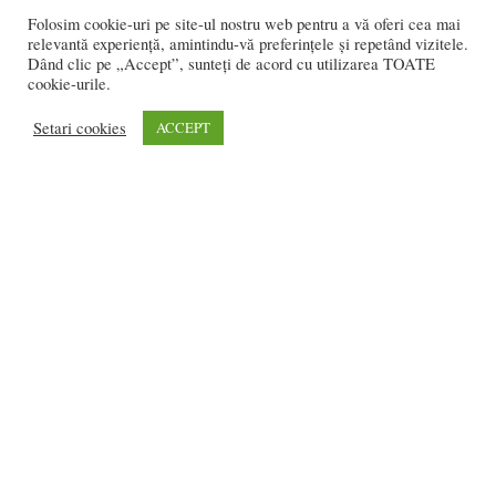
Folosim cookie-uri pe site-ul nostru web pentru a vă oferi cea mai
relevantă experiență, amintindu-vă preferințele și repetând vizitele.
Salon SEDUCTIVE: 50 la sută REDUCERE la
Dând clic pe „Accept”, sunteți de acord cu utilizarea TOATE
TOATE procedurile de înfrumusețare,...
cookie-urile.
Claudia ANDRON
-
octombrie 29, 2018
0
Setari cookies
ACCEPT
2.251 vizitatori online
REDACȚIA:
redactia@bistriteanul.ro
0722.480.707
PUBLICITATE:
publicitate@bistriteanul.ro
JURIDIC:
Redacția beneficiază de serviciile juridice ale
Societatii civile de
avocati “Gaurean si Asociatii”
din Baroul Bucuresti