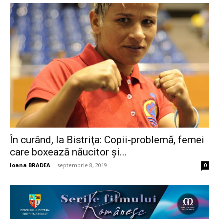
În curând, la Bistriţa: Copii-problemă, femei
care boxează năucitor şi...
Ioana BRADEA
-
septembrie 8, 2019
0