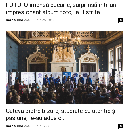
FOTO: O imensă bucurie, surprinsă într-un
impresionant album foto, la Bistrița
Ioana BRADEA
-
iunie 25, 2019
0
Câteva pietre bizare, studiate cu atenție și
pasiune, le-au adus o...
Ioana BRADEA
-
iunie 1, 2019
0