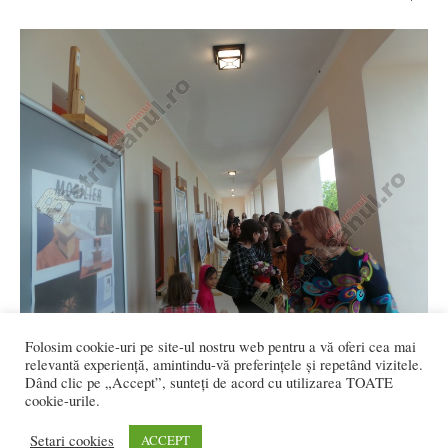
Folosim cookie-uri pe site-ul nostru web pentru a vă oferi cea mai
FOTO/VIDEO: Absolvenții de la „Corneliu
relevantă experiență, amintindu-vă preferințele și repetând vizitele.
Baba” – cuceritori, ieri seară, la...
Dând clic pe „Accept”, sunteți de acord cu utilizarea TOATE
cookie-urile.
Ioana BRADEA
-
mai 31, 2019
0
Setari cookies
ACCEPT