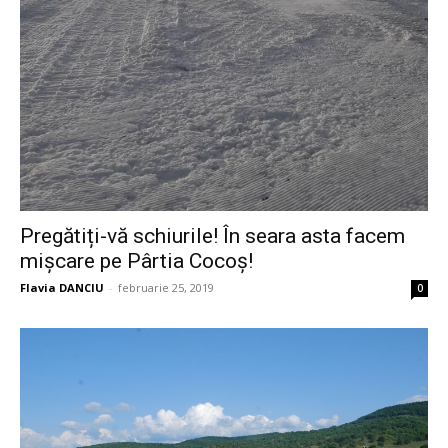
Pregătiți-vă schiurile! În seara asta facem
mișcare pe Pârtia Cocoș!
Flavia DANCIU
-
februarie 25, 2019
0