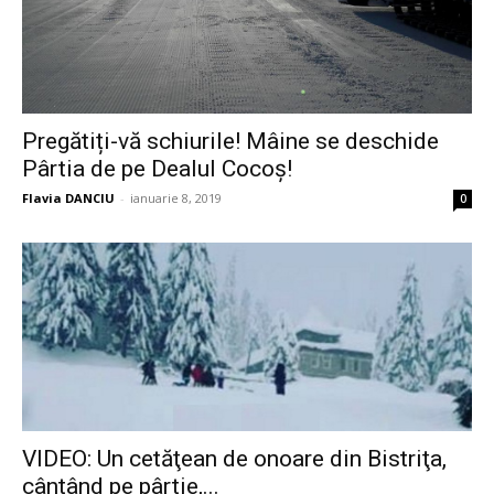
Pregătiți-vă schiurile! Mâine se deschide
Pârtia de pe Dealul Cocoș!
Flavia DANCIU
-
ianuarie 8, 2019
0
VIDEO: Un cetăţean de onoare din Bistriţa,
cântând pe pârtie,...