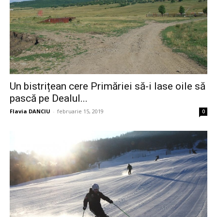
Un bistrițean cere Primăriei să-i lase oile să
pască pe Dealul...
Flavia DANCIU
-
februarie 15, 2019
0