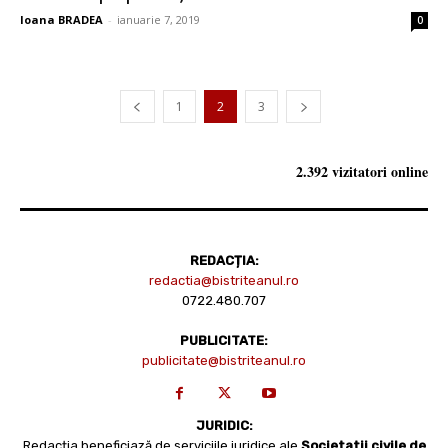
Ioana BRADEA
-
ianuarie 7, 2019
0
1
2
3
2.392 vizitatori online
REDACȚIA:
redactia@bistriteanul.ro
0722.480.707
PUBLICITATE:
publicitate@bistriteanul.ro
JURIDIC:
Redacția beneficiază de serviciile juridice ale
Societatii civile de