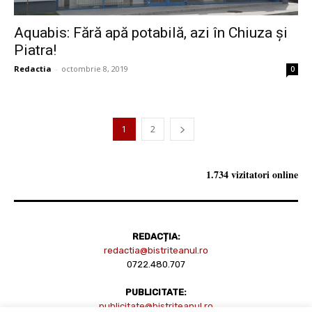
Aquabis: Fără apă potabilă, azi în Chiuza şi
Piatra!
Redactia
-
octombrie 8, 2019
0
1
2
1.734 vizitatori online
REDACȚIA:
redactia@bistriteanul.ro
0722.480.707
PUBLICITATE:
publicitate@bistriteanul.ro