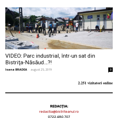
VIDEO: Parc industrial, într-un sat din
Bistriţa-Năsăud…?!
Ioana BRADEA
-
august 25, 2019
0
2.251 vizitatori online
REDACȚIA:
redactia@bistriteanul.ro
0722.480.707