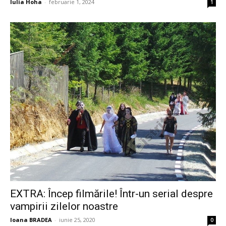
Iulia Hoha
-
februarie 1, 2024
1
EXTRA: Încep filmările! Într-un serial despre
vampirii zilelor noastre
Ioana BRADEA
-
iunie 25, 2020
0