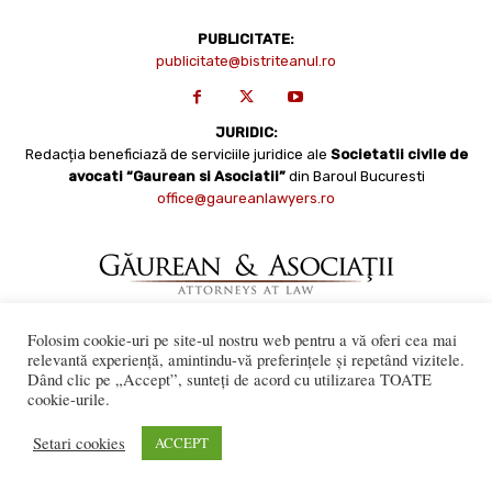
PUBLICITATE:
publicitate@bistriteanul.ro
JURIDIC:
Redacția beneficiază de serviciile juridice ale
Societatii civile de
avocati “Gaurean si Asociatii”
din Baroul Bucuresti
office@gaureanlawyers.ro
Folosim cookie-uri pe site-ul nostru web pentru a vă oferi cea mai
relevantă experiență, amintindu-vă preferințele și repetând vizitele.
Reproducerea totală sau parțială a materialelor este permisă
Dând clic pe „Accept”, sunteți de acord cu utilizarea TOATE
numai cu acordul expres al Bistriteanul.Ro. © Copyright 2008 -
cookie-urile.
2021 Bistrițeanul.ro
Made with ♥ by
201.ro
Setari cookies
ACCEPT