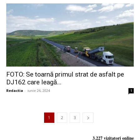
FOTO: Se toarnă primul strat de asfalt pe
DJ162 care leagă...
Redactia
-
iunie 26, 2024
1
1
2
3
3.227 vizitatori online