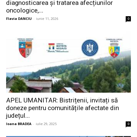
diagnosticarea și tratarea afecțiunilor
oncologice,...
Flavia DANCIU
-
iunie 11, 2026
0
APEL UMANITAR: Bistrițenii, invitați să
doneze pentru comunitățile afectate din
județul...
Ioana BRADEA
-
iulie 29, 2025
0