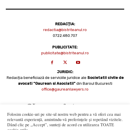
REDACȚIA:
redactia@bistriteanul.ro
0722.480.707
PUBLICITATE:
publicitate@bistriteanul.ro
JURIDIC:
Redacția beneficiază de serviciile juridice ale
Societatii civile de
avocati “Gaurean si Asociatii”
din Baroul Bucuresti
office@gaureanlawyers.ro
Folosim cookie-uri pe site-ul nostru web pentru a vă oferi cea mai
relevantă experiență, amintindu-vă preferințele și repetând vizitele.
Dând clic pe „Accept”, sunteți de acord cu utilizarea TOATE
cookie-urile.