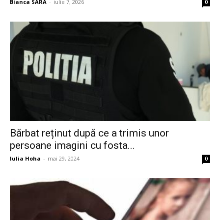
Bianca SARA
-
iulie 7, 2026
0
Bărbat reținut după ce a trimis unor
persoane imagini cu fosta...
Iulia Hoha
-
mai 29, 2024
0