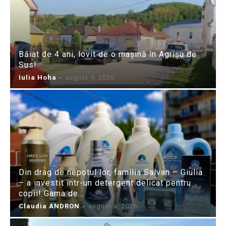
Băiat de 4 ani, lovit de o mașină în Agrișu de
Sus!
Iulia Hoha
-
august 9, 2026
Din drag de nepotul lor, familia Salvan – Giulia
– a investit într-un detergent delicat pentru
copii! Gama de...
Claudia ANDRON
-
august 9, 2026