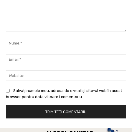
Comentariu:
Nu
Ema
Web
Salvați numele meu, adresa de e-mail și site-ul web în acest
browser pentru data viitoare i comentariu.