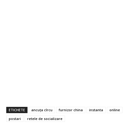
ETICHETE
ancuța cîrcu
furnizor china
instanta
online
postari
retele de socializare