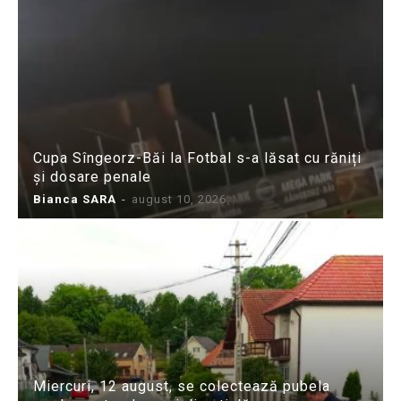
Cupa Sîngeorz-Băi la Fotbal s-a lăsat cu răniți
și dosare penale
Bianca SARA
-
august 10, 2026
Miercuri, 12 august, se colectează pubela