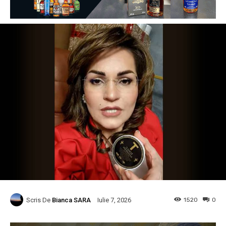
Scris De
Bianca SARA
1520
0
Iulie 7, 2026