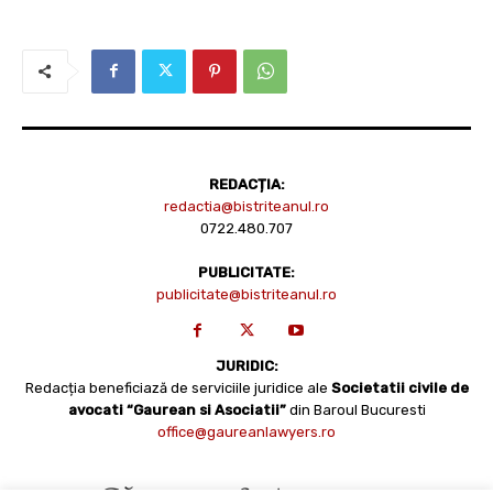
REDACȚIA:
redactia@bistriteanul.ro
0722.480.707
PUBLICITATE:
publicitate@bistriteanul.ro
JURIDIC:
Redacția beneficiază de serviciile juridice ale
Societatii civile de
avocati “Gaurean si Asociatii”
din Baroul Bucuresti
office@gaureanlawyers.ro