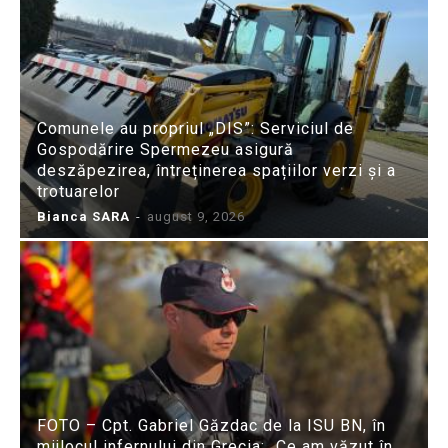
Comunele au propriul „DIS”: Serviciul de
Gospodărire Spermezeu asigură
deszăpezirea, întreținerea spațiilor verzi și a
trotuarelor
Bianca SARA
-
august 9, 2026
FOTO – Cpt. Gabriel Găzdac de la ISU BN, în
mijlocul infernului din Grecia: „Ce am văzut în...