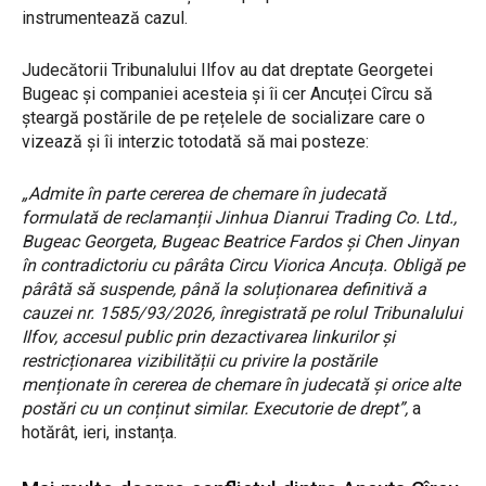
instrumentează cazul.
Judecătorii Tribunalului Ilfov au dat dreptate Georgetei
Bugeac și companiei acesteia și îi cer Ancuței Cîrcu să
șteargă postările de pe rețelele de socializare care o
vizează și îi interzic totodată să mai posteze:
„Admite în parte cererea de chemare în judecată
formulată de reclamanții Jinhua Dianrui Trading Co. Ltd.,
Bugeac Georgeta, Bugeac Beatrice Fardos și Chen Jinyan
în contradictoriu cu pârâta Circu Viorica Ancuța. Obligă pe
pârâtă să suspende, până la soluționarea definitivă a
cauzei nr. 1585/93/2026, înregistrată pe rolul Tribunalului
Ilfov, accesul public prin dezactivarea linkurilor și
restricționarea vizibilității cu privire la postările
menționate în cererea de chemare în judecată și orice alte
postări cu un conținut similar. Executorie de drept”,
a
hotărât, ieri, instanța.