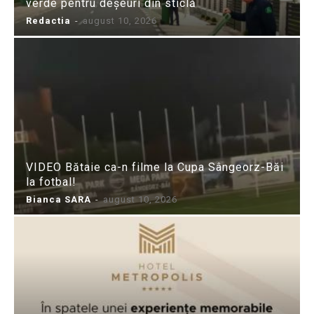
verde pentru deșeuri din sticlă
Redactia
-
august 10, 2026
VIDEO Bătaie ca-n filme la Cupa Sângeorz-Băi
la fotbal!
Bianca SARA
-
august 10, 2026