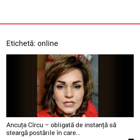
Etichetă: online
Ancuța Cîrcu – obligată de instanță să
steargă postările în care...