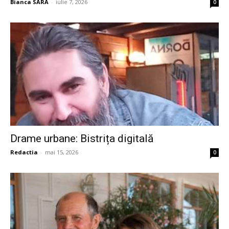
Bianca SARA
-
iulie 7, 2026
0
Drame urbane: Bistrița digitală
Redactia
-
mai 15, 2026
0