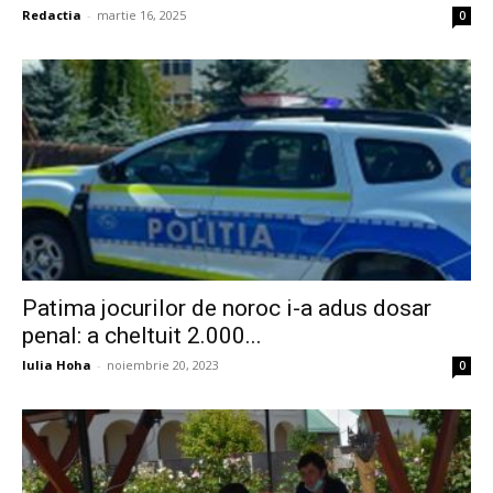
Redactia
-
martie 16, 2025
0
Patima jocurilor de noroc i-a adus dosar
penal: a cheltuit 2.000...
Iulia Hoha
-
noiembrie 20, 2023
0