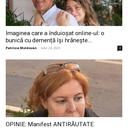
Imaginea care a înduioșat online-ul: o
bunică cu demență își hrănește...
Patrisia Moldovan
-
iulie 24, 2025
0
OPINIE: Manifest ANTIRĂUTATE