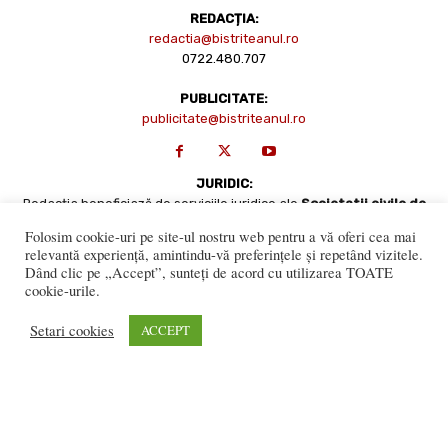
REDACȚIA:
redactia@bistriteanul.ro
0722.480.707
PUBLICITATE:
publicitate@bistriteanul.ro
JURIDIC:
Redacția beneficiază de serviciile juridice ale
Societatii civile de
avocati “Gaurean si Asociatii”
din Baroul Bucuresti
Folosim cookie-uri pe site-ul nostru web pentru a vă oferi cea mai
office@gaureanlawyers.ro
relevantă experiență, amintindu-vă preferințele și repetând vizitele.
Dând clic pe „Accept”, sunteți de acord cu utilizarea TOATE
cookie-urile.
Setari cookies
ACCEPT
Reproducerea totală sau parțială a materialelor este permisă
numai cu acordul expres al Bistriteanul.Ro. © Copyright 2008 -
2021 Bistrițeanul.ro