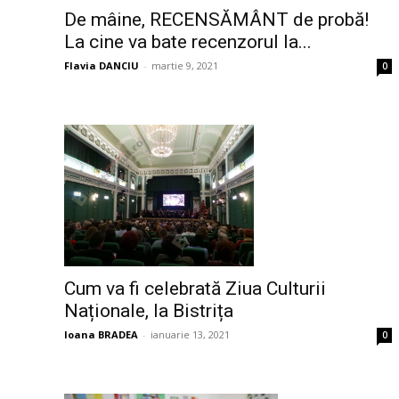
De mâine, RECENSĂMÂNT de probă!
La cine va bate recenzorul la...
Flavia DANCIU
-
martie 9, 2021
0
Cum va fi celebrată Ziua Culturii
Naționale, la Bistrița
Ioana BRADEA
-
ianuarie 13, 2021
0