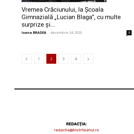
Vremea Crăciunului, la Școala
Gimnazială „Lucian Blaga”, cu multe
surprize și...
Ioana BRADEA
-
decembrie 24, 2020
0
1
2
3
4
REDACȚIA:
redactia@bistriteanul.ro