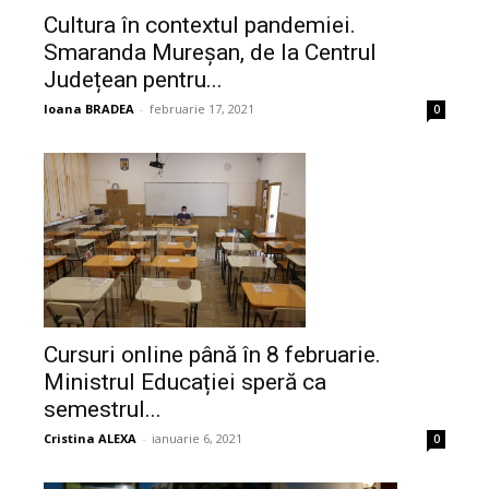
Cultura în contextul pandemiei.
Smaranda Mureșan, de la Centrul
Județean pentru...
Ioana BRADEA
-
februarie 17, 2021
0
Cursuri online până în 8 februarie.
Ministrul Educației speră ca
semestrul...
Cristina ALEXA
-
ianuarie 6, 2021
0