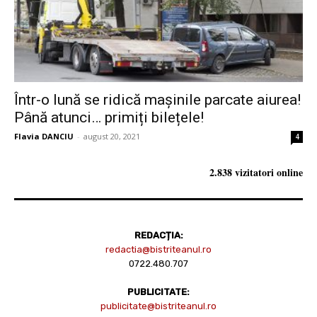
Într-o lună se ridică mașinile parcate aiurea!
Până atunci… primiți bilețele!
Flavia DANCIU
-
august 20, 2021
4
2.838 vizitatori online
REDACȚIA:
redactia@bistriteanul.ro
0722.480.707
PUBLICITATE:
publicitate@bistriteanul.ro