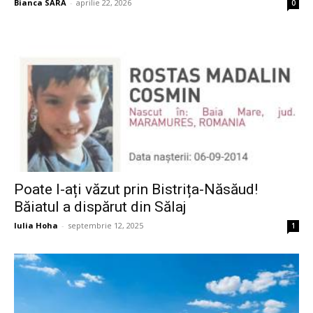
Bianca SARA
-
aprilie 22, 2026
0
Poate l-ați văzut prin Bistrița-Năsăud!
Băiatul a dispărut din Sălaj
Iulia Hoha
-
septembrie 12, 2025
1