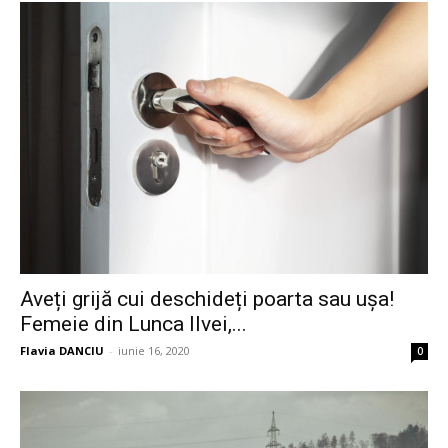
Aveți grijă cui deschideți poarta sau ușa!
Femeie din Lunca Ilvei,...
Flavia DANCIU
-
iunie 16, 2020
0