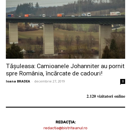
Tăşuleasa: Camioanele Johanniter au pornit
spre România, încărcate de cadouri!
Ioana BRADEA
-
decembrie 27, 2019
0
2.120 vizitatori online
REDACȚIA:
redactia@bistriteanul.ro