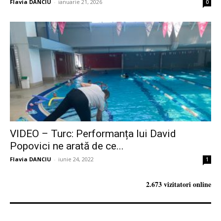
Flavia DANCIU
-
ianuarie 21, 2026
0
VIDEO – Turc: Performanța lui David
Popovici ne arată de ce...
Flavia DANCIU
-
iunie 24, 2022
1
2.673 vizitatori online