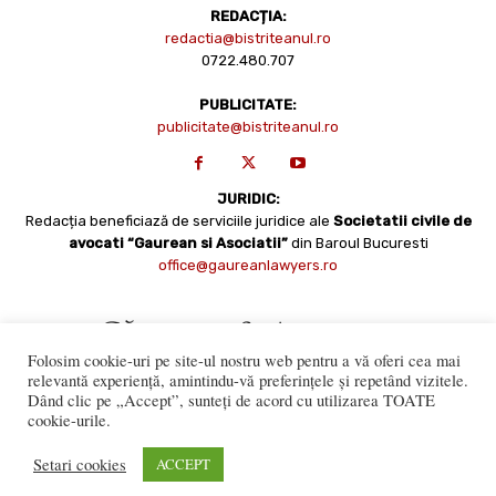
REDACȚIA:
redactia@bistriteanul.ro
0722.480.707
PUBLICITATE:
publicitate@bistriteanul.ro
JURIDIC:
Redacția beneficiază de serviciile juridice ale
Societatii civile de
avocati “Gaurean si Asociatii”
din Baroul Bucuresti
office@gaureanlawyers.ro
Folosim cookie-uri pe site-ul nostru web pentru a vă oferi cea mai
relevantă experiență, amintindu-vă preferințele și repetând vizitele.
Dând clic pe „Accept”, sunteți de acord cu utilizarea TOATE
cookie-urile.
Reproducerea totală sau parțială a materialelor este permisă
numai cu acordul expres al Bistriteanul.Ro. © Copyright 2008 -
Setari cookies
ACCEPT
2021 Bistrițeanul.ro
Made with ♥ by
201.ro