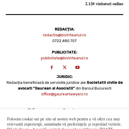
2.120 vizitatori online
REDACȚIA:
redactia@bistriteanul.ro
0722.480.707
PUBLICITATE:
publicitate@bistriteanul.ro
JURIDIC:
Redacția beneficiază de serviciile juridice ale
Societatii civile de
avocati “Gaurean si Asociatii”
din Baroul Bucuresti
office@gaureanlawyers.ro
Folosim cookie-uri pe site-ul nostru web pentru a vă oferi cea mai
relevantă experiență, amintindu-vă preferințele și repetând vizitele.