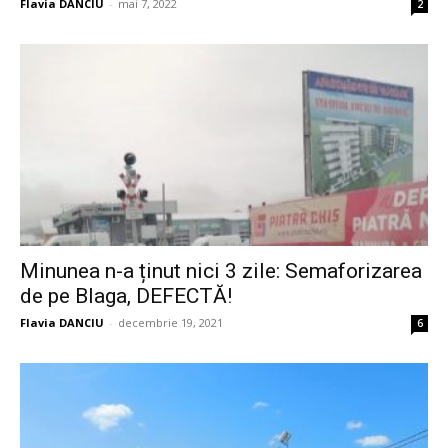
Flavia DANCIU
-
mai 7, 2022
2
Minunea n-a ținut nici 3 zile: Semaforizarea
de pe Blaga, DEFECTĂ!
Flavia DANCIU
-
decembrie 19, 2021
6