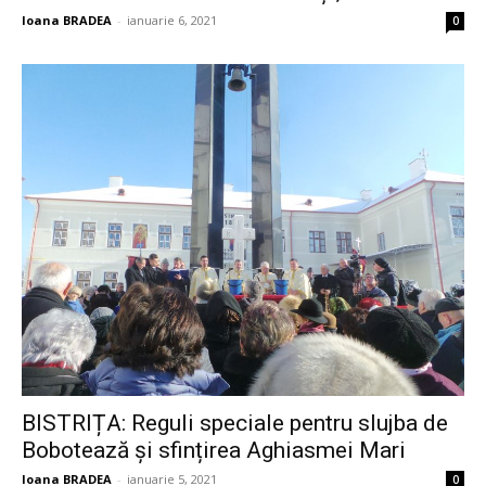
Ioana BRADEA
-
ianuarie 6, 2021
0
BISTRIȚA: Reguli speciale pentru slujba de
Bobotează și sfințirea Aghiasmei Mari
Ioana BRADEA
-
ianuarie 5, 2021
0