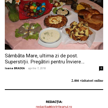
Sâmbăta Mare, ultima zi de post.
Superstiții. Pregătiri pentru Înviere…
Ioana BRADEA
-
aprilie 7, 2018
0
2.466 vizitatori online
REDACȚIA:
redactia@bistriteanul.ro