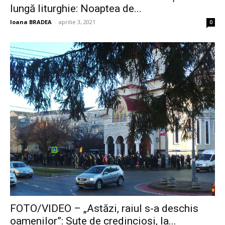
lungă liturghie: Noaptea de...
Ioana BRADEA
-
aprilie 3, 2021
0
FOTO/VIDEO – „Astăzi, raiul s-a deschis
oamenilor”: Sute de credincioși, la...