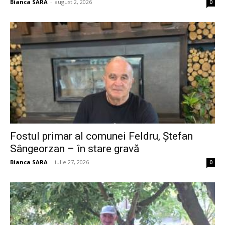
Bianca SARA
-
august 2, 2026
0
Fostul primar al comunei Feldru, Ștefan
Sângeorzan – în stare gravă
Bianca SARA
-
iulie 27, 2026
0