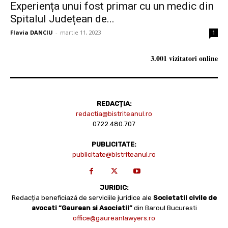
Experiența unui fost primar cu un medic din
Spitalul Județean de...
Flavia DANCIU
-
martie 11, 2023
1
3.001 vizitatori online
REDACȚIA:
redactia@bistriteanul.ro
0722.480.707
PUBLICITATE:
publicitate@bistriteanul.ro
JURIDIC:
Redacția beneficiază de serviciile juridice ale
Societatii civile de
avocati “Gaurean si Asociatii”
din Baroul Bucuresti
office@gaureanlawyers.ro