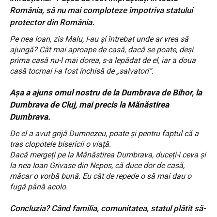
România, să nu mai comploteze împotriva statului
protector din România.
Pe nea Ioan, zis Malu, l-au și întrebat unde ar vrea să
ajungă? Cât mai aproape de casă, dacă se poate, deși
prima casă nu-l mai dorea, s-a lepădat de el, iar a doua
casă tocmai i-a fost închisă de „salvatori”.
Așa a ajuns omul nostru de la Dumbrava de Bihor, la
Dumbrava de Cluj, mai precis la Mănăstirea
Dumbrava.
De el a avut grijă Dumnezeu, poate și pentru faptul că a
tras clopotele bisericii o viață.
Dacă mergeți pe la Mânăstirea Dumbrava, duceți-i ceva și
la nea Ioan Grivase din Nepos, că duce dor de casă,
măcar o vorbă bună. Eu cât de repede o să mai dau o
fugă până acolo.
Concluzia? Când familia, comunitatea, statul plătit să-