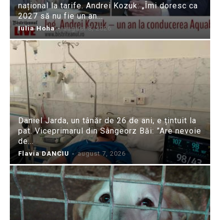
național la tarife. Andrei Kozuk: „Îmi doresc ca
2027 să nu fie un an...
Iulia Hoha
-
august 8, 2026
Daniel Jarda, un tânăr de 26 de ani, e țintuit la
pat. Viceprimarul din Sângeorz Băi: ”Are nevoie
de...
Flavia DANCIU
-
august 7, 2026