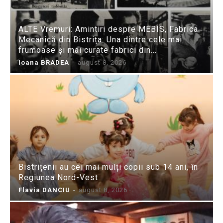
ALTE Vremuri: Amintiri despre MEBIS, Fabrica
Mecanică din Bistrița: Una dintre cele mai
frumoase și mai curate fabrici din...
Ioana BRADEA
-
august 8, 2026
Bistrițenii au cei mai mulți copii sub 14 ani, în
Regiunea Nord-Vest
Flavia DANCIU
-
august 8, 2026