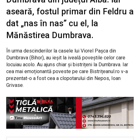
aseară, fostul primar din Feldru a
dat „nas în nas” cu el, la
Mănăstirea Dumbrava.
În urma descinderilor la casele lui Viorel Pașca din
Dumbrava (Bihor), au ieșit la iveală poveștile celor care
locuiau acolo. Au ajuns chiar și bistrițeni la Dumbrava. Iar
cea mai emoționantă poveste pe care Bistrițeanul.ro v-a
prezentat-o a fost cea a clopotarului din Nepos, Ioan
Grivase.