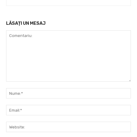
LĂSAȚI UN MESAJ
Comentariu:
Nu
Ema
Web