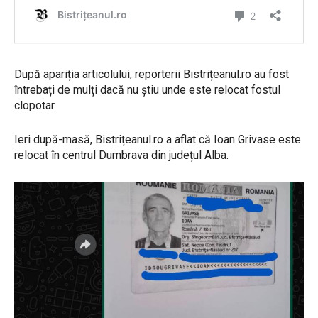
După apariția articolului, reporterii Bistrițeanul.ro au fost
întrebați de mulți dacă nu știu unde este relocat fostul
clopotar.
Ieri după-masă, Bistrițeanul.ro a aflat că Ioan Grivase este
relocat în centrul Dumbrava din județul Alba.