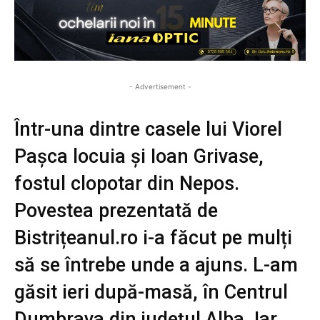
- Advertisement -
Într-una dintre casele lui Viorel
Pașca locuia și Ioan Grivase,
fostul clopotar din Nepos.
Povestea prezentată de
Bistrițeanul.ro i-a făcut pe mulți
să se întrebe unde a ajuns. L-am
găsit ieri după-masă, în Centrul
Dumbrava din județul Alba. Iar