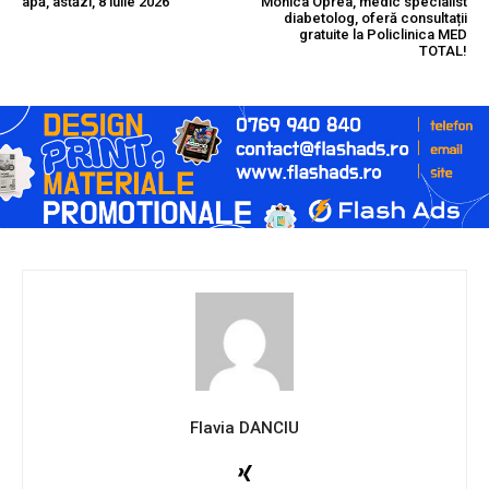
apă, astăzi, 8 iulie 2026
Monica Oprea, medic specialist
diabetolog, oferă consultații
gratuite la Policlinica MED
TOTAL!
Flavia DANCIU