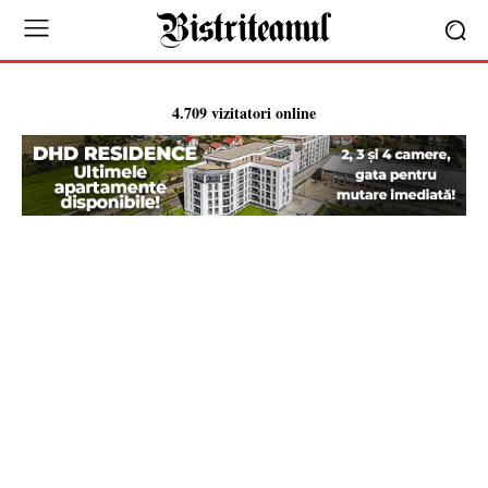
4.709 vizitatori online