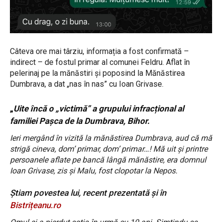
Câteva ore mai târziu, informația a fost confirmată –
indirect – de fostul primar al comunei Feldru. Aflat în
pelerinaj pe la mănăstiri și poposind la Mănăstirea
Dumbrava, a dat „nas în nas” cu Ioan Grivase.
„
Uite încă o „victimă” a grupului infracțional al
familiei Pașca de la Dumbrava, Bihor.
Ieri mergând în vizită la mănăstirea Dumbrava, aud că mă
strigă cineva, dom’ primar, dom’ primar…! Mă uit și printre
persoanele aflate pe bancă lângă mănăstire, era domnul
Ioan Grivase, zis și Malu, fost clopotar la Nepos.
Știam povestea lui, recent prezentată și în
Bistrițeanu.ro