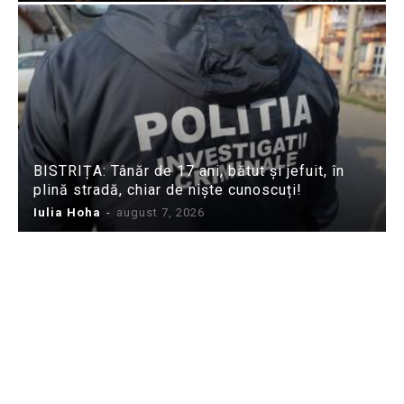
BISTRIȚA: Tânăr de 17 ani, bătut și jefuit, în
plină stradă, chiar de niște cunoscuți!
Iulia Hoha
-
august 7, 2026