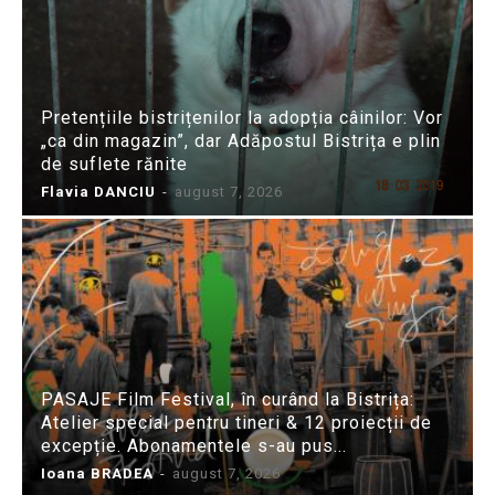
Pretențiile bistrițenilor la adopția câinilor: Vor
„ca din magazin”, dar Adăpostul Bistrița e plin
de suflete rănite
Flavia DANCIU
-
august 7, 2026
PASAJE Film Festival, în curând la Bistrița:
Atelier special pentru tineri & 12 proiecții de
excepție. Abonamentele s-au pus...
Ioana BRADEA
-
august 7, 2026