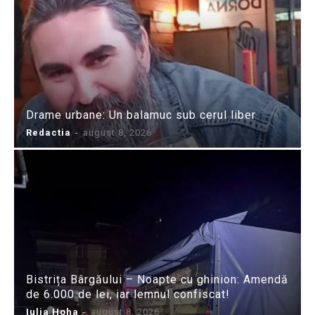
Drame urbane: Un balamuc sub cerul liber
Redactia
-
august 8, 2026
Bistrița Bârgăului – Noapte cu ghinion: Amendă
de 6.000 de lei, iar lemnul confiscat!
Iulia Hoha
-
august 8, 2026