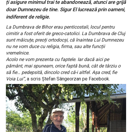
ți asigure minimul trai te abandonează, atunci are grijă
doar Dumnezeu de tine. Sigur El lucrează prin oameni,
indiferent de religie.
La Dumbrava de Bihor erau penticostali, locul pentru
cimitir a fost oferit de greco-catolici. La Dumbrava de Cluj
sunt măicuțe, preoți ortodocși, că înaintea Lui Dumnezeu
nu ne vom duce cu religia, firma, sau alte funcții
vremelnice.
Acolo ne vom prezenta cu faptele. Iar dacă aici pe
pământ, mai spuneam, orice faptă bună, cât de târziu o
să fie… pedepsită, dincolo cred că-i altfel. Așa cred, fie
Voia Lui”,
a scris Ștefan Sângeorzan pe Facebook.