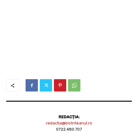
REDACȚIA:
redactia@bistriteanul.ro
0722.480.707