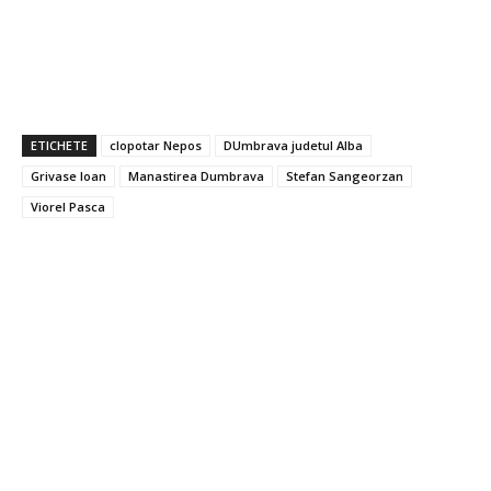
ETICHETE
clopotar Nepos
DUmbrava judetul Alba
Grivase Ioan
Manastirea Dumbrava
Stefan Sangeorzan
Viorel Pasca