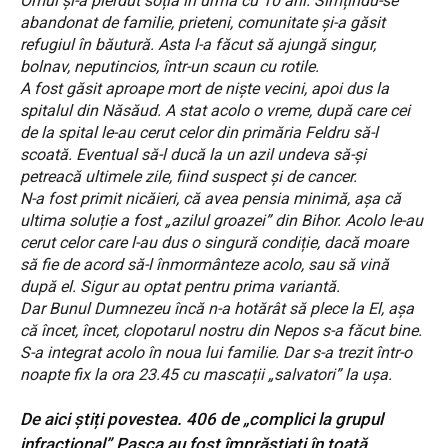
Omul și-a pierdut soția în urmă cu 10 ani. Simțindu-se
abandonat de familie, prieteni, comunitate și-a găsit
refugiul în băutură. Asta l-a făcut să ajungă singur,
bolnav, neputincios, într-un scaun cu rotile.
A fost găsit aproape mort de niște vecini, apoi dus la
spitalul din Năsăud. A stat acolo o vreme, după care cei
de la spital le-au cerut celor din primăria Feldru să-l
scoată. Eventual să-l ducă la un azil undeva să-și
petreacă ultimele zile, fiind suspect și de cancer.
N-a fost primit nicăieri, că avea pensia minimă, așa că
ultima soluție a fost „azilul groazei” din Bihor. Acolo le-au
cerut celor care l-au dus o singură condiție, dacă moare
să fie de acord să-l înmormânteze acolo, sau să vină
după el. Sigur au optat pentru prima variantă.
Dar Bunul Dumnezeu încă n-a hotărât să plece la El, așa
că încet, încet, clopotarul nostru din Nepos s-a făcut bine.
S-a integrat acolo în noua lui familie. Dar s-a trezit într-o
noapte fix la ora 23.45 cu mascații „salvatori” la ușa.
De aici știți povestea. 406 de „complici la grupul
infracțional” Pașca au fost împrăștiați în toată