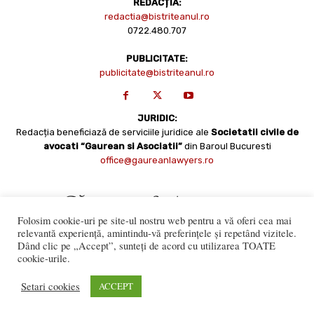
REDACȚIA:
redactia@bistriteanul.ro
0722.480.707
PUBLICITATE:
publicitate@bistriteanul.ro
JURIDIC:
Redacția beneficiază de serviciile juridice ale
Societatii civile de
avocati “Gaurean si Asociatii”
din Baroul Bucuresti
office@gaureanlawyers.ro
Folosim cookie-uri pe site-ul nostru web pentru a vă oferi cea mai
relevantă experiență, amintindu-vă preferințele și repetând vizitele.
Dând clic pe „Accept”, sunteți de acord cu utilizarea TOATE
cookie-urile.
Reproducerea totală sau parțială a materialelor este permisă
numai cu acordul expres al Bistriteanul.Ro. © Copyright 2008 -
Setari cookies
ACCEPT
2021 Bistrițeanul.ro
Made with ♥ by
201.ro