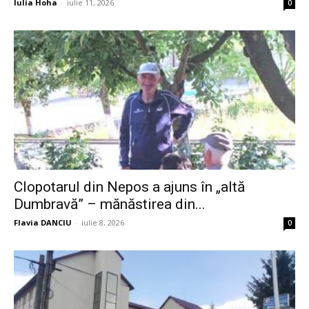
Iulia Hoha
-
iulie 11, 2026
0
Clopotarul din Nepos a ajuns în „altă
Dumbravă” – mănăstirea din...
Flavia DANCIU
-
iulie 8, 2026
0