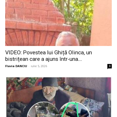
VIDEO: Povestea lui Ghiță Olinca, un
bistrițean care a ajuns într-una...
Flavia DANCIU
-
iulie 5, 2026
0