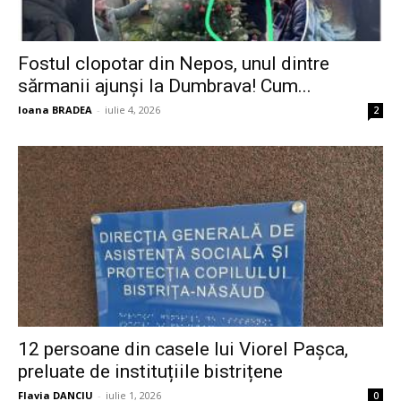
Fostul clopotar din Nepos, unul dintre
sărmanii ajunși la Dumbrava! Cum...
Ioana BRADEA
-
iulie 4, 2026
2
12 persoane din casele lui Viorel Pașca,
preluate de instituțiile bistrițene
Flavia DANCIU
-
iulie 1, 2026
0