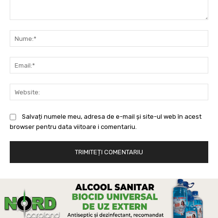
Comentariu:
Nu
Ema
Web
Salvați numele meu, adresa de e-mail și site-ul web în acest
browser pentru data viitoare i comentariu.