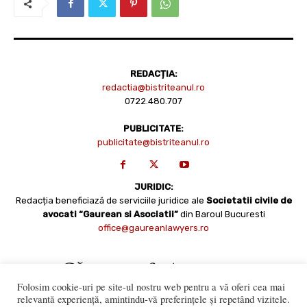
REDACȚIA:
redactia@bistriteanul.ro
0722.480.707
PUBLICITATE:
publicitate@bistriteanul.ro
JURIDIC:
Redacția beneficiază de serviciile juridice ale
Societatii civile de
avocati “Gaurean si Asociatii”
din Baroul Bucuresti
office@gaureanlawyers.ro
Folosim cookie-uri pe site-ul nostru web pentru a vă oferi cea mai
relevantă experiență, amintindu-vă preferințele și repetând vizitele.