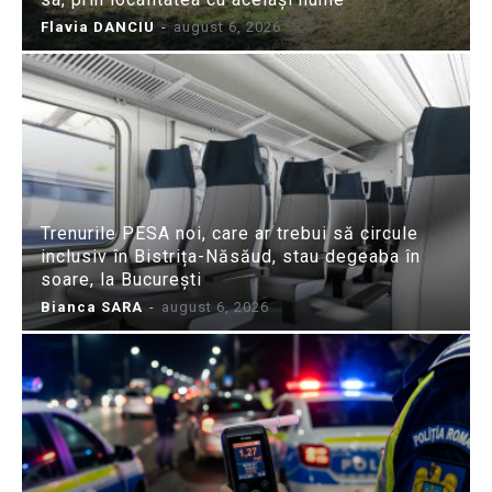
Flavia DANCIU
-
august 6, 2026
Trenurile PESA noi, care ar trebui să circule
inclusiv în Bistrița-Năsăud, stau degeaba în
soare, la București
Bianca SARA
-
august 6, 2026