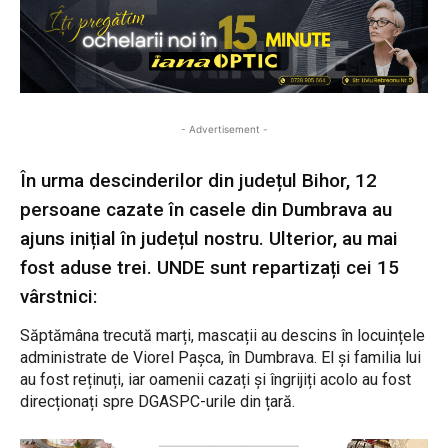
- Advertisement -
În urma descinderilor din județul Bihor, 12
persoane cazate în casele din Dumbrava au
ajuns inițial în județul nostru. Ulterior, au mai
fost aduse trei. UNDE sunt repartizați cei 15
vârstnici:
Săptămâna trecută marți, mascații au descins în locuințele
administrate de Viorel Pașca, în Dumbrava. El și familia lui
au fost reținuți, iar oamenii cazați și îngrijiți acolo au fost
direcționați spre DGASPC-urile din țară.