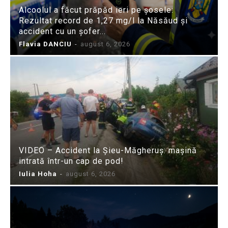
Alcoolul a făcut prăpăd ieri pe șosele:
Rezultat record de 1,27 mg/l la Năsăud și
accident cu un șofer...
Flavia DANCIU
-
august 6, 2026
VIDEO – Accident la Șieu-Măgheruș: mașină
intrată într-un cap de pod!
Iulia Hoha
-
august 6, 2026