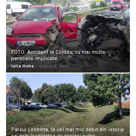
FOTO: Accident la Coldău, cu mai multe
persoane implicate
Iulia Hoha
-
august 6, 2026
Pârâul Lechința, la cel mai mic debit din istoria
sa, prin localitatea cu același nume