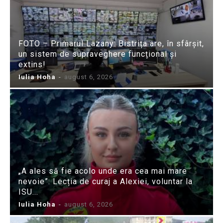
FOTO – Primarul Lazany: Bistrița are, în sfârșit,
un sistem de supraveghere funcțional și
extins!
Iulia Hoha
-
august 6, 2026
„A ales să fie acolo unde era cea mai mare
nevoie”: Lecția de curaj a Alexiei, voluntar la
ISU...
Iulia Hoha
-
august 6, 2026