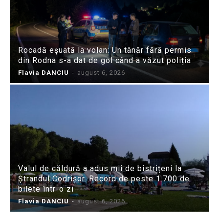
Rocadă eșuată la volan: Un tânăr fără permis
din Rodna s-a dat de gol când a văzut poliția
Flavia DANCIU
-
august 6, 2026
Valul de căldură a adus mii de bistrițeni la
Ștrandul Codrișor. Record de peste 1.700 de
bilete într-o zi
Flavia DANCIU
-
august 6, 2026